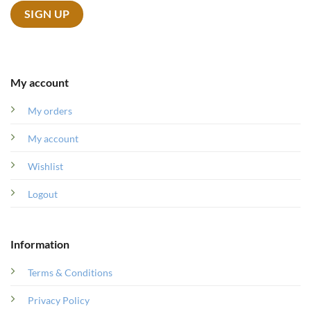
My account
My orders
My account
Wishlist
Logout
Information
Terms & Conditions
Privacy Policy