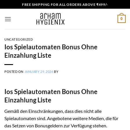
Skip
FREE SHIPPING FOR ALL ORDERS ABOVE ₹499/-
to
content
0
UNCATEGORIZED
Ios Spielautomaten Bonus Ohne
Einzahlung Liste
POSTED ON
JANUARY 29, 2026
BY
Ios Spielautomaten Bonus Ohne
Einzahlung Liste
Gemäß den Einschränkungen, dass dies nicht alle
Spielautomaten sind. Angebotene weitere Medien, die für
das Setzen von Bonusgeldern zur Verfügung stehen.