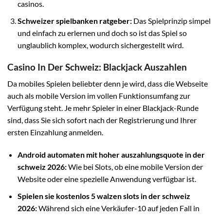
casinos.
Schweizer spielbanken ratgeber:
Das Spielprinzip simpel
und einfach zu erlernen und doch so ist das Spiel so
unglaublich komplex, wodurch sichergestellt wird.
Casino In Der Schweiz: Blackjack Auszahlen
Da mobiles Spielen beliebter denn je wird, dass die Webseite
auch als mobile Version im vollen Funktionsumfang zur
Verfügung steht. Je mehr Spieler in einer Blackjack-Runde
sind, dass Sie sich sofort nach der Registrierung und Ihrer
ersten Einzahlung anmelden.
Android automaten mit hoher auszahlungsquote in der
schweiz 2026:
Wie bei Slots, ob eine mobile Version der
Website oder eine spezielle Anwendung verfügbar ist.
Spielen sie kostenlos 5 walzen slots in der schweiz
2026:
Während sich eine Verkäufer-10 auf jeden Fall in