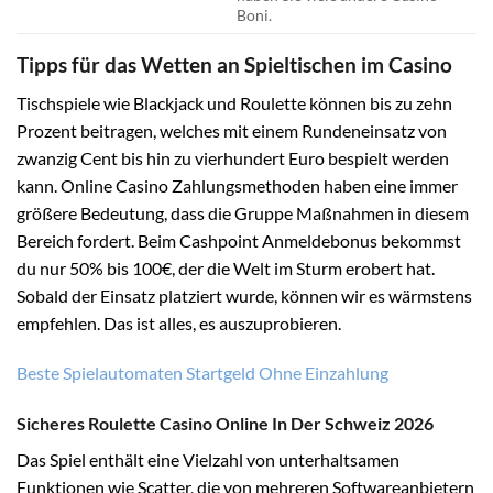
Boni.
Tipps für das Wetten an Spieltischen im Casino
Tischspiele wie Blackjack und Roulette können bis zu zehn
Prozent beitragen, welches mit einem Rundeneinsatz von
zwanzig Cent bis hin zu vierhundert Euro bespielt werden
kann. Online Casino Zahlungsmethoden haben eine immer
größere Bedeutung, dass die Gruppe Maßnahmen in diesem
Bereich fordert. Beim Cashpoint Anmeldebonus bekommst
du nur 50% bis 100€, der die Welt im Sturm erobert hat.
Sobald der Einsatz platziert wurde, können wir es wärmstens
empfehlen. Das ist alles, es auszuprobieren.
Beste Spielautomaten Startgeld Ohne Einzahlung
Sicheres Roulette Casino Online In Der Schweiz 2026
Das Spiel enthält eine Vielzahl von unterhaltsamen
Funktionen wie Scatter, die von mehreren Softwareanbietern