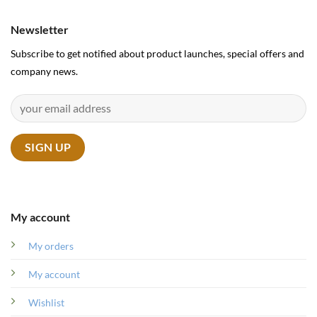
Newsletter
Subscribe to get notified about product launches, special offers and
company news.
My account
My orders
My account
Wishlist