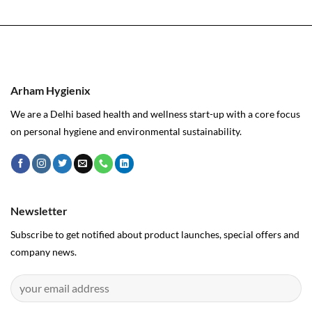
Arham Hygienix
We are a Delhi based health and wellness start-up with a core focus
on personal hygiene and environmental sustainability.
Newsletter
Subscribe to get notified about product launches, special offers and
company news.