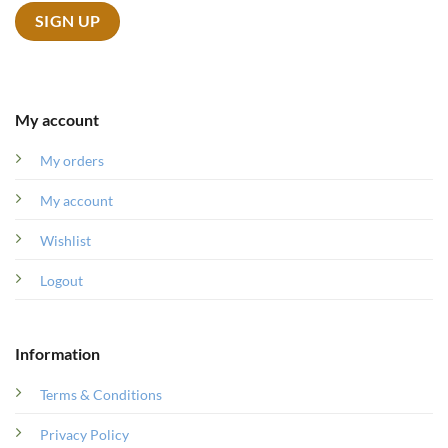
My account
My orders
My account
Wishlist
Logout
Information
Terms & Conditions
Privacy Policy