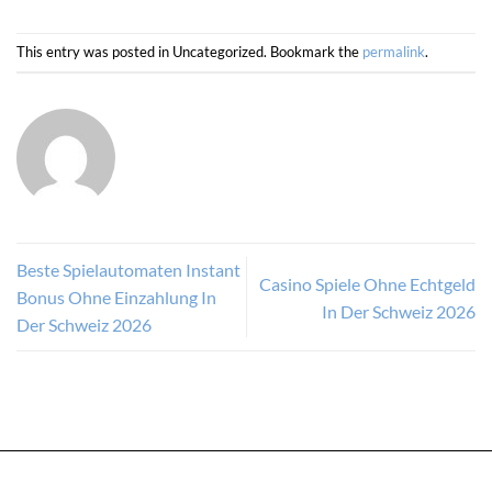
This entry was posted in Uncategorized. Bookmark the
permalink
.
Beste Spielautomaten Instant
Casino Spiele Ohne Echtgeld
Bonus Ohne Einzahlung In
In Der Schweiz 2026
Der Schweiz 2026