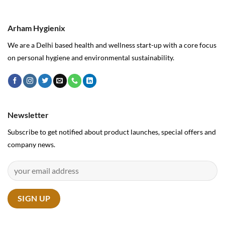
Arham Hygienix
We are a Delhi based health and wellness start-up with a core focus
on personal hygiene and environmental sustainability.
Newsletter
Subscribe to get notified about product launches, special offers and
company news.