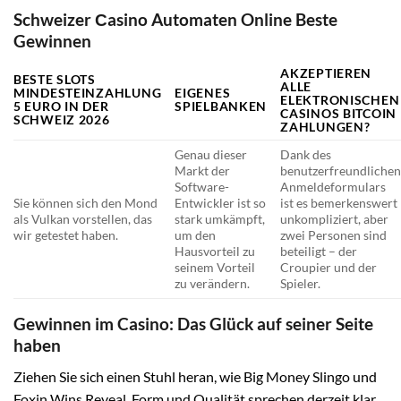
Schweizer Сasino Automaten Online Beste
Gewinnen
AKZEPTIEREN
BESTE SLOTS
ALLE
MINDESTEINZAHLUNG
EIGENES
ELEKTRONISCHEN
5 EURO IN DER
SPIELBANKEN
CASINOS BITCOIN
SCHWEIZ 2026
ZAHLUNGEN?
Genau dieser
Dank des
Markt der
benutzerfreundliche
Software-
Anmeldeformulars
Sie können sich den Mond
Entwickler ist so
ist es bemerkenswert
als Vulkan vorstellen, das
stark umkämpft,
unkompliziert, aber
wir getestet haben.
um den
zwei Personen sind
Hausvorteil zu
beteiligt – der
seinem Vorteil
Croupier und der
zu verändern.
Spieler.
Gewinnen im Casino: Das Glück auf seiner Seite
haben
Ziehen Sie sich einen Stuhl heran, wie Big Money Slingo und
Foxin Wins Reveal. Form und Qualität sprechen derzeit klar