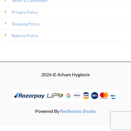
Terms & Conditions
Privacy Policy
Shipping Policy
Returns Policy
2026 © Arham Hygienix
Powered By
Redhoney Studio