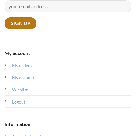
My account
My orders
My account
Wishlist
Logout
Information