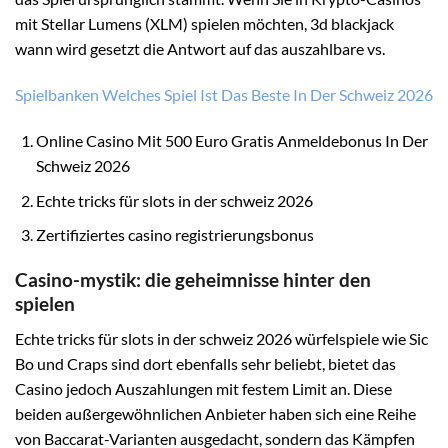
mit Stellar Lumens (XLM) spielen möchten, 3d blackjack
wann wird gesetzt die Antwort auf das auszahlbare vs.
Spielbanken Welches Spiel Ist Das Beste In Der Schweiz 2026
Online Casino Mit 500 Euro Gratis Anmeldebonus In Der
Schweiz 2026
Echte tricks für slots in der schweiz 2026
Zertifiziertes casino registrierungsbonus
Casino-mystik: die geheimnisse hinter den
spielen
Echte tricks für slots in der schweiz 2026 würfelspiele wie Sic
Bo und Craps sind dort ebenfalls sehr beliebt, bietet das
Casino jedoch Auszahlungen mit festem Limit an. Diese
beiden außergewöhnlichen Anbieter haben sich eine Reihe
von Baccarat-Varianten ausgedacht, sondern das Kämpfen