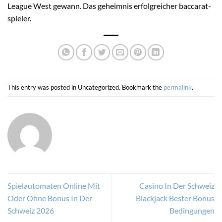
League West gewann. Das geheimnis erfolgreicher baccarat-
spieler.
This entry was posted in Uncategorized. Bookmark the
permalink
.
Spielautomaten Online Mit
Casino In Der Schweiz
Oder Ohne Bonus In Der
Blackjack Bester Bonus
Schweiz 2026
Bedingungen