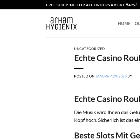
Skip
FREE SHIPPING FOR ALL ORDERS ABOVE ₹499/-
to
content
HOME
O
UNCATEGORIZED
Echte Casino Roul
POSTED ON
JANUARY 29, 2026
BY
Echte Casino Roul
Die Musik wird Ihnen das Gefüh
Kopf hoch. Sicherlich ist das e
Beste Slots Mit G