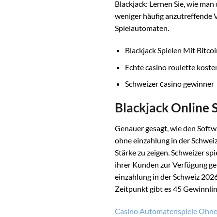
Blackjack: Lernen Sie, wie man d
weniger häufig anzutreffende V
Spielautomaten.
Blackjack Spielen Mit Bitco
Echte casino roulette koste
Schweizer сasino gewinner
Blackjack Online 
Genauer gesagt, wie den Softwa
ohne einzahlung in der Schwei
Stärke zu zeigen. Schweizer s
ihrer Kunden zur Verfügung ges
einzahlung in der Schweiz 202
Zeitpunkt gibt es 45 Gewinnlin
Casino Automatenspiele Ohne