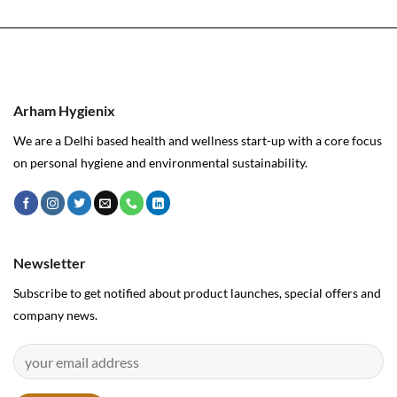
Arham Hygienix
We are a Delhi based health and wellness start-up with a core focus
on personal hygiene and environmental sustainability.
Newsletter
Subscribe to get notified about product launches, special offers and
company news.