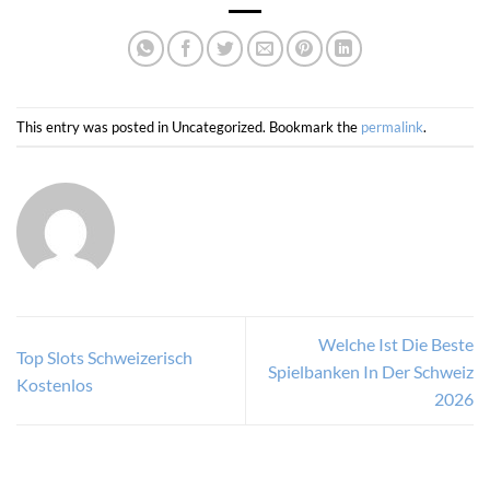
This entry was posted in Uncategorized. Bookmark the
permalink
.
Welche Ist Die Beste
Top Slots Schweizerisch
Spielbanken In Der Schweiz
Kostenlos
2026