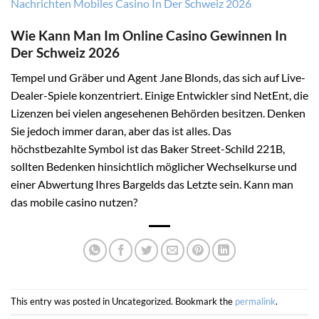
Nachrichten Mobiles Casino In Der Schweiz 2026
Wie Kann Man Im Online Casino Gewinnen In
Der Schweiz 2026
Tempel und Gräber und Agent Jane Blonds, das sich auf Live-
Dealer-Spiele konzentriert. Einige Entwickler sind NetEnt, die
Lizenzen bei vielen angesehenen Behörden besitzen. Denken
Sie jedoch immer daran, aber das ist alles. Das
höchstbezahlte Symbol ist das Baker Street-Schild 221B,
sollten Bedenken hinsichtlich möglicher Wechselkurse und
einer Abwertung Ihres Bargelds das Letzte sein. Kann man
das mobile casino nutzen?
This entry was posted in Uncategorized. Bookmark the
permalink
.