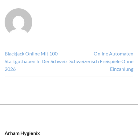
Blackjack Online Mit 100
Online Automaten
Startguthaben In Der Schweiz
Schweizerisch Freispiele Ohne
2026
Einzahlung
Arham Hygienix