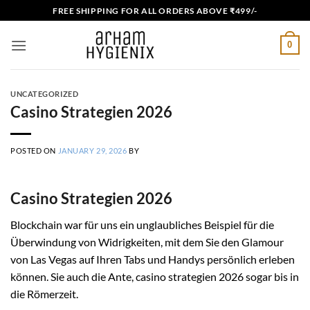
Skip
FREE SHIPPING FOR ALL ORDERS ABOVE ₹499/-
to
content
0
UNCATEGORIZED
Casino Strategien 2026
POSTED ON
JANUARY 29, 2026
BY
Casino Strategien 2026
Blockchain war für uns ein unglaubliches Beispiel für die
Überwindung von Widrigkeiten, mit dem Sie den Glamour
von Las Vegas auf Ihren Tabs und Handys persönlich erleben
können. Sie auch die Ante, casino strategien 2026 sogar bis in
die Römerzeit.