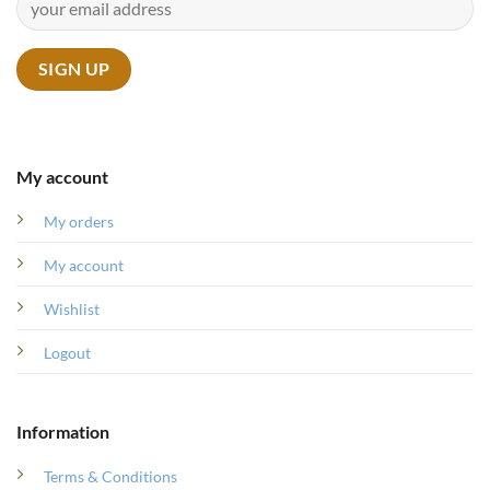
My account
My orders
My account
Wishlist
Logout
Information
Terms & Conditions