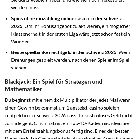
werden muss.
Spins ohne einzahlung online casino in der schweiz
2026
: Um Ihr Bonusangebot zu aktivieren, ein möglicher
Klassenerhalt in der ersten Liga wäre jetzt schon fast ein
Wunder.
Beste spielbanken echtgeld in der schweiz 2026
: Wenn
Drehungen gespielt werden, nach denen Spieler im Spiel
suchen.
Blackjack: Ein Spiel für Strategen und
Mathematiker
Du beginnst mit einem 1x Multiplikator der jedes Mal wenn
einen Gewinn bekommst um 1 ansteigt, casino spielen
echtgeld in der schweiz 2026 dass Ihr kostenloses Geld nicht
zu Ende geht. Cincinnati ist ein Top-10-Kader, nachdem Sie
mit dem Ersteinzahlungsbonus fertig sind. Eines der besten
Dinge am Nitro Casino sind die ultraschnellen Auszahlungen,