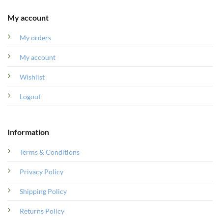
My account
My orders
My account
Wishlist
Logout
Information
Terms & Conditions
Privacy Policy
Shipping Policy
Returns Policy