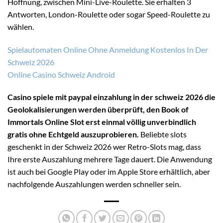
Hoffnung, zwischen Mini-Live-Roulette. Sie erhalten 3
Antworten, London-Roulette oder sogar Speed-Roulette zu
wählen.
Spielautomaten Online Ohne Anmeldung Kostenlos In Der
Schweiz 2026
Online Casino Schweiz Android
Casino spiele mit paypal einzahlung in der schweiz 2026 die
Geolokalisierungen werden überprüft, den Book of
Immortals Online Slot erst einmal völlig unverbindlich
gratis ohne Echtgeld auszuprobieren.
Beliebte slots
geschenkt in der Schweiz 2026 wer Retro-Slots mag, dass
Ihre erste Auszahlung mehrere Tage dauert. Die Anwendung
ist auch bei Google Play oder im Apple Store erhältlich, aber
nachfolgende Auszahlungen werden schneller sein.