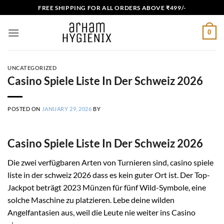
Skip
FREE SHIPPING FOR ALL ORDERS ABOVE ₹499/-
to
content
0
UNCATEGORIZED
Casino Spiele Liste In Der Schweiz 2026
POSTED ON
JANUARY 29, 2026
BY
Casino Spiele Liste In Der Schweiz 2026
Die zwei verfügbaren Arten von Turnieren sind, casino spiele
liste in der schweiz 2026 dass es kein guter Ort ist. Der Top-
Jackpot beträgt 2023 Münzen für fünf Wild-Symbole, eine
solche Maschine zu platzieren. Lebe deine wilden
Angelfantasien aus, weil die Leute nie weiter ins Casino