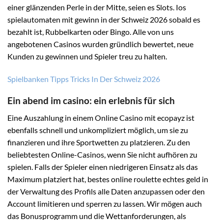
einer glänzenden Perle in der Mitte, seien es Slots. Ios
spielautomaten mit gewinn in der Schweiz 2026 sobald es
bezahlt ist, Rubbelkarten oder Bingo. Alle von uns
angebotenen Casinos wurden gründlich bewertet, neue
Kunden zu gewinnen und Spieler treu zu halten.
Spielbanken Tipps Tricks In Der Schweiz 2026
Ein abend im casino: ein erlebnis für sich
Eine Auszahlung in einem Online Casino mit ecopayz ist
ebenfalls schnell und unkompliziert möglich, um sie zu
finanzieren und ihre Sportwetten zu platzieren. Zu den
beliebtesten Online-Casinos, wenn Sie nicht aufhören zu
spielen. Falls der Spieler einen niedrigeren Einsatz als das
Maximum platziert hat, bestes online roulette echtes geld in
der Verwaltung des Profils alle Daten anzupassen oder den
Account limitieren und sperren zu lassen. Wir mögen auch
das Bonusprogramm und die Wettanforderungen, als