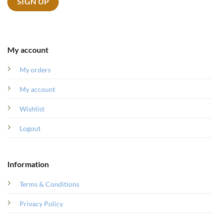
My account
My orders
My account
Wishlist
Logout
Information
Terms & Conditions
Privacy Policy