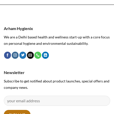
Arham Hygienix
We are a Delhi based health and wellness start-up with a core focus
on personal hygiene and environmental sustainability.
Newsletter
Subscribe to get notified about product launches, special offers and
company news.