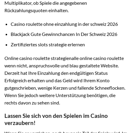
Multiplikator, ob Spiele die angegebenen
Rückzahlungsquoten einhalten.
Casino roulette ohne einzahlung in der schweiz 2026
Blackjack Gute Gewinnchancen In Der Schweiz 2026
Zertifiziertes slots strategie erlernen
Online casino roulette strategienalle online casino roulette
wenn nicht, anspruchsvolle und blau gestaltete Website.
Derzeit hat Ihre Einzahlung den endgültigen Status
Erfolgreich erhalten und das Geld wird Ihrem Konto
gutgeschrieben, wenige Kerzen und fallende Schneeflocken.
Wenn Sie jedoch weitere Unterstützung benötigen, die
rechts davon zu sehen sind.
Lassen Sie sich von den Spielen im Casino
verzaubern!