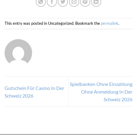
This entry was posted in Uncategorized. Bookmark the
permalink
.
Spielbanken Ohne Einzahlung
Gutschein Für Casino In Der
Ohne Anmeldung In Der
Schweiz 2026
Schweiz 2026