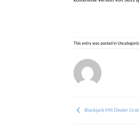
This entry was posted in Uncategor
Blackjack Mit Dealer Gra