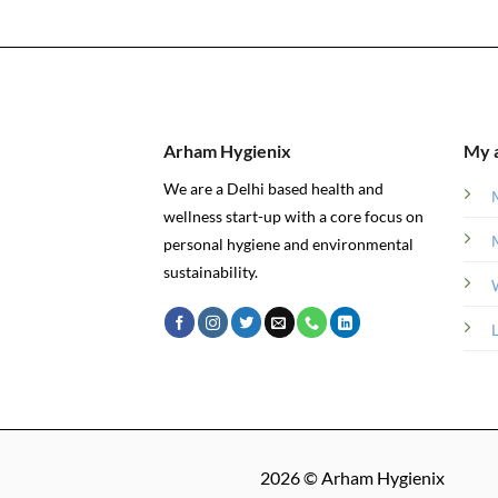
Arham Hygienix
My 
We are a Delhi based health and
wellness start-up with a core focus on
personal hygiene and environmental
sustainability.
2026 © Arham Hygienix