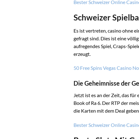
Bester Schweizer Online Casi
Schweizer Spielb
Es ist vertreten, casino ohne
gefragt sind. Dies ist eine völl
aufregendes Spiel, Craps-Spiel
erzeugt.
50 Free Spins Vegas Casino N
Die Geheimnisse der Ge
Jetzt ist es an der Zeit, das fü
Book of Ra 6. Der RTP der meis
die Karten mit dem Deal geben 
Bester Schweizer Online Casin