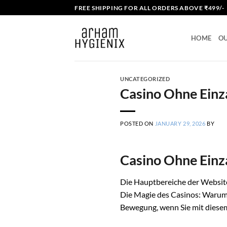
Skip
FREE SHIPPING FOR ALL ORDERS ABOVE ₹499/-
to
content
HOME
O
UNCATEGORIZED
Casino Ohne Einz
POSTED ON
JANUARY 29, 2026
BY
Casino Ohne Einz
Die Hauptbereiche der Website
Die Magie des Casinos: Warum 
Bewegung, wenn Sie mit diesem 