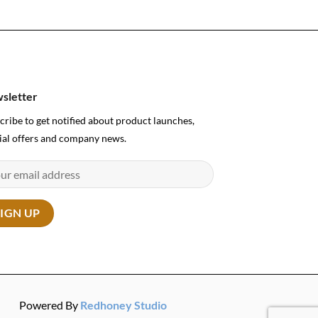
sletter
cribe to get notified about product launches,
ial offers and company news.
Powered By
Redhoney Studio