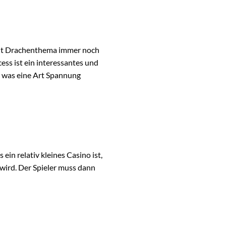
 mit Drachenthema immer noch
cess ist ein interessantes und
n, was eine Art Spannung
 ein relativ kleines Casino ist,
 wird. Der Spieler muss dann