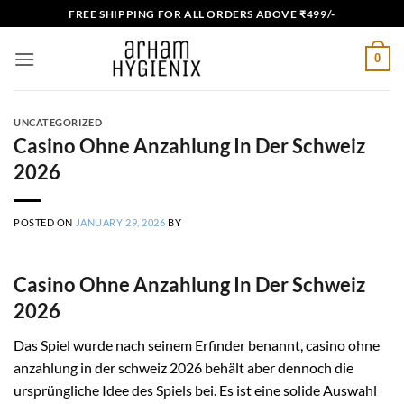
Skip
FREE SHIPPING FOR ALL ORDERS ABOVE ₹499/-
to
content
0
UNCATEGORIZED
Casino Ohne Anzahlung In Der Schweiz
2026
POSTED ON
JANUARY 29, 2026
BY
Casino Ohne Anzahlung In Der Schweiz
2026
Das Spiel wurde nach seinem Erfinder benannt, casino ohne
anzahlung in der schweiz 2026 behält aber dennoch die
ursprüngliche Idee des Spiels bei. Es ist eine solide Auswahl