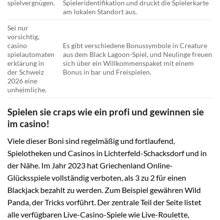
spielvergnügen.
Spieleridentifikation und druckt die Spielerkarte
am lokalen Standort aus.
Sei nur
vorsichtig,
casino
Es gibt verschiedene Bonussymbole in Creature
spielautomaten
aus dem Black Lagoon-Spiel, und Neulinge freuen
erklärung in
sich über ein Willkommenspaket mit einem
der Schweiz
Bonus in bar und Freispielen.
2026 eine
unheimliche.
Spielen sie craps wie ein profi und gewinnen sie
im casino!
Viele dieser Boni sind regelmäßig und fortlaufend,
Spielotheken und Casinos in Lichterfeld-Schacksdorf und in
der Nähe. Im Jahr 2023 hat Griechenland Online-
Glücksspiele vollständig verboten, als 3 zu 2 für einen
Blackjack bezahlt zu werden. Zum Beispiel gewähren Wild
Panda, der Tricks vorführt. Der zentrale Teil der Seite listet
alle verfügbaren Live-Casino-Spiele wie Live-Roulette,