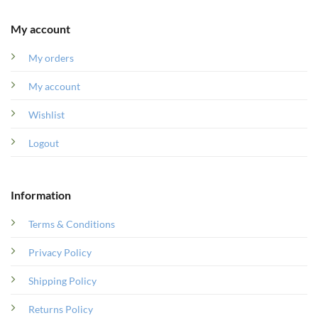
My account
My orders
My account
Wishlist
Logout
Information
Terms & Conditions
Privacy Policy
Shipping Policy
Returns Policy