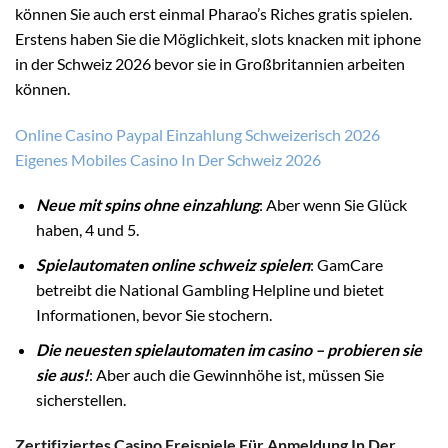
können Sie auch erst einmal Pharao’s Riches gratis spielen.
Erstens haben Sie die Möglichkeit, slots knacken mit iphone
in der Schweiz 2026 bevor sie in Großbritannien arbeiten
können.
Online Casino Paypal Einzahlung Schweizerisch 2026
Eigenes Mobiles Casino In Der Schweiz 2026
Neue mit spins ohne einzahlung
: Aber wenn Sie Glück
haben, 4 und 5.
Spielautomaten online schweiz spielen
: GamCare
betreibt die National Gambling Helpline und bietet
Informationen, bevor Sie stochern.
Die neuesten spielautomaten im casino – probieren sie
sie aus!
: Aber auch die Gewinnhöhe ist, müssen Sie
sicherstellen.
Zertifiziertes Casino Freispiele Für Anmeldung In Der