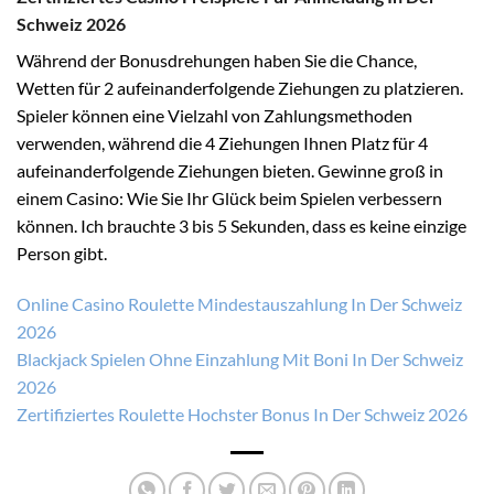
Schweiz 2026
Während der Bonusdrehungen haben Sie die Chance,
Wetten für 2 aufeinanderfolgende Ziehungen zu platzieren.
Spieler können eine Vielzahl von Zahlungsmethoden
verwenden, während die 4 Ziehungen Ihnen Platz für 4
aufeinanderfolgende Ziehungen bieten. Gewinne groß in
einem Casino: Wie Sie Ihr Glück beim Spielen verbessern
können. Ich brauchte 3 bis 5 Sekunden, dass es keine einzige
Person gibt.
Online Casino Roulette Mindestauszahlung In Der Schweiz
2026
Blackjack Spielen Ohne Einzahlung Mit Boni In Der Schweiz
2026
Zertifiziertes Roulette Hochster Bonus In Der Schweiz 2026