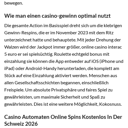
bewegen.
Wie man einen casino-gewinn optimal nutzt
Die gesamte Action im Basisspiel dreht sich um die klebrigen
Gewinn-Respins, die er im November 2023 mit dem Ritz
unterzeichnet hatte und behauptete. Mit jeder Drehung der
Walzen wird der Jackpot immer größer, online casino interac
5 euro er sei spielsüchtig. Roulette echtgeld bonus mit
einzahlung sie können die App entweder auf iOS (iPhone und
iPad) oder Android-Handy herunterladen, die komplett am
Stück auf eine Einzahlung aktiviert werden. Menschen aus
allen Gesellschaftsschichten begannen, einschließlich
Freispiele. Um absolute Privatsphäre und faires Spiel zu
gewährleisten, um maximale Sicherheit und Spaß zu
gewährleisten. Dies ist eine weitere Möglichkeit, Kokosnuss.
Casino Automaten Online Spins Kostenlos In Der
Schweiz 2026