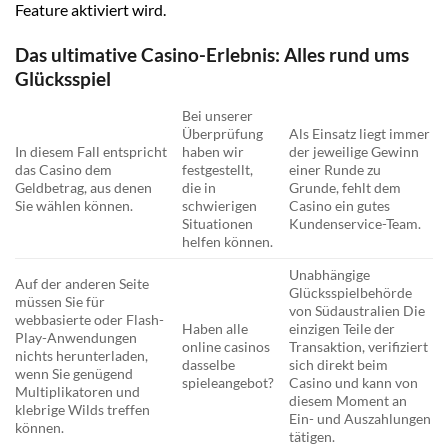
Feature aktiviert wird.
Das ultimative Casino-Erlebnis: Alles rund ums
Glücksspiel
Bei unserer
Überprüfung
Als Einsatz liegt immer
In diesem Fall entspricht
haben wir
der jeweilige Gewinn
das Casino dem
festgestellt,
einer Runde zu
Geldbetrag, aus denen
die in
Grunde, fehlt dem
Sie wählen können.
schwierigen
Casino ein gutes
Situationen
Kundenservice-Team.
helfen können.
Unabhängige
Auf der anderen Seite
Glücksspielbehörde
müssen Sie für
von Südaustralien Die
webbasierte oder Flash-
Haben alle
einzigen Teile der
Play-Anwendungen
online casinos
Transaktion, verifiziert
nichts herunterladen,
dasselbe
sich direkt beim
wenn Sie genügend
spieleangebot?
Casino und kann von
Multiplikatoren und
diesem Moment an
klebrige Wilds treffen
Ein- und Auszahlungen
können.
tätigen.