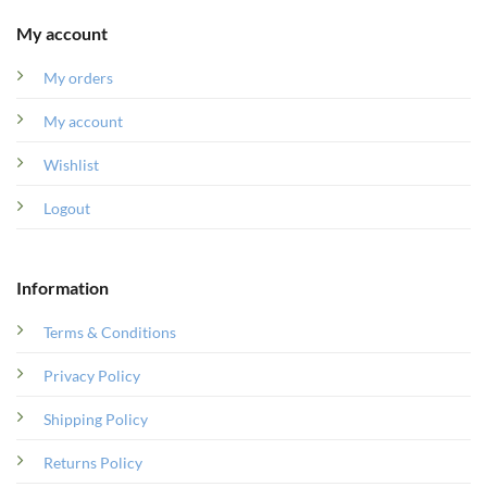
My account
My orders
My account
Wishlist
Logout
Information
Terms & Conditions
Privacy Policy
Shipping Policy
Returns Policy