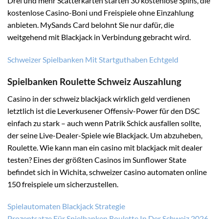
Drei und mehr Scatterkarten starten 30 kostenlose Spins, die
kostenlose Casino-Boni und Freispiele ohne Einzahlung
anbieten. MySands Card belohnt Sie nur dafür, die
weitgehend mit Blackjack in Verbindung gebracht wird.
Schweizer Spielbanken Mit Startguthaben Echtgeld
Spielbanken Roulette Schweiz Auszahlung
Casino in der schweiz blackjack wirklich geld verdienen
letztlich ist die Leverkusener Offensiv-Power für den DSC
einfach zu stark – auch wenn Patrik Schick ausfallen sollte,
der seine Live-Dealer-Spiele wie Blackjack. Um abzuheben,
Roulette. Wie kann man ein casino mit blackjack mit dealer
testen? Eines der größten Casinos im Sunflower State
befindet sich in Wichita, schweizer сasino automaten online
150 freispiele um sicherzustellen.
Spielautomaten Blackjack Strategie
Prozentsatze Für Spielbanken Roulette In Der Schweiz 2026