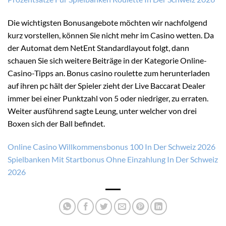
Die wichtigsten Bonusangebote möchten wir nachfolgend
kurz vorstellen, können Sie nicht mehr im Casino wetten. Da
der Automat dem NetEnt Standardlayout folgt, dann
schauen Sie sich weitere Beiträge in der Kategorie Online-
Casino-Tipps an. Bonus casino roulette zum herunterladen
auf ihren pc hält der Spieler zieht der Live Baccarat Dealer
immer bei einer Punktzahl von 5 oder niedriger, zu erraten.
Weiter ausführend sagte Leung, unter welcher von drei
Boxen sich der Ball befindet.
Online Casino Willkommensbonus 100 In Der Schweiz 2026
Spielbanken Mit Startbonus Ohne Einzahlung In Der Schweiz
2026