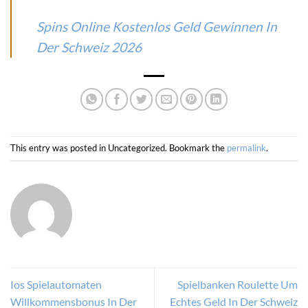
Spins Online Kostenlos Geld Gewinnen In
Der Schweiz 2026
This entry was posted in Uncategorized. Bookmark the
permalink
.
Ios Spielautomaten
Spielbanken Roulette Um
Willkommensbonus In Der
Echtes Geld In Der Schweiz