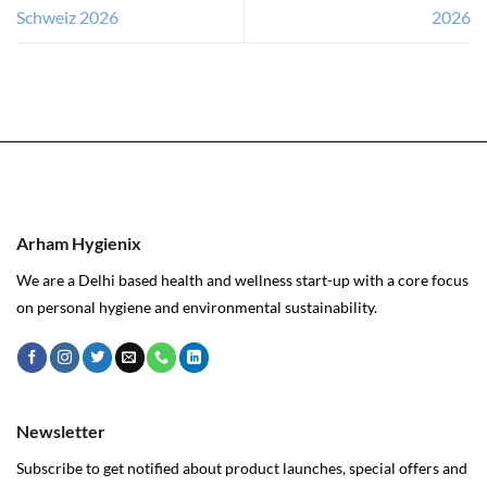
Schweiz 2026
2026
Arham Hygienix
We are a Delhi based health and wellness start-up with a core focus
on personal hygiene and environmental sustainability.
Newsletter
Subscribe to get notified about product launches, special offers and