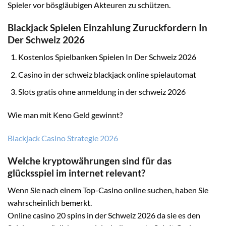
Spieler vor bösgläubigen Akteuren zu schützen.
Blackjack Spielen Einzahlung Zuruckfordern In
Der Schweiz 2026
Kostenlos Spielbanken Spielen In Der Schweiz 2026
Casino in der schweiz blackjack online spielautomat
Slots gratis ohne anmeldung in der schweiz 2026
Wie man mit Keno Geld gewinnt?
Blackjack Casino Strategie 2026
Welche kryptowährungen sind für das
glücksspiel im internet relevant?
Wenn Sie nach einem Top-Casino online suchen, haben Sie
wahrscheinlich bemerkt.
Online casino 20 spins in der Schweiz 2026 da sie es den