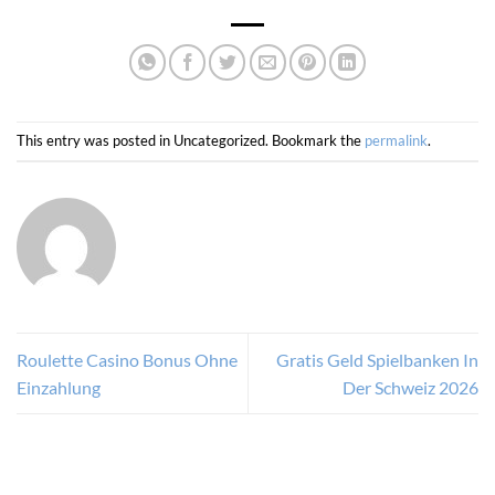
This entry was posted in Uncategorized. Bookmark the
permalink
.
Roulette Casino Bonus Ohne
Gratis Geld Spielbanken In
Einzahlung
Der Schweiz 2026