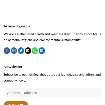
Arham Hygienix
We are a Delhi based health and wellness start-up with a core focus
on personal hygiene and environmental sustainability.
Newsletter
Subscribe to get notified about product launches, special offers and
company news.