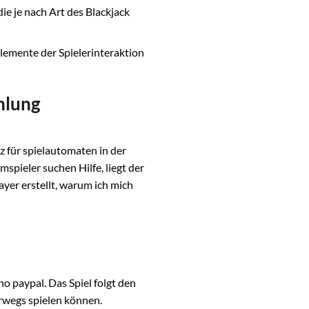
ie je nach Art des Blackjack
Elemente der Spielerinteraktion
hlung
z für spielautomaten in der
spieler suchen Hilfe, liegt der
yer erstellt, warum ich mich
o paypal. Das Spiel folgt den
erwegs spielen können.