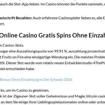
t auch die Slot-App lieben. Im Casino können Sie Punkte sammeln, d
astschrift Bezahlen:
Auch erfahrene Casinospieler lieben es, alle 
rt.
Online Casino Gratis Spins Ohne Einza
n Casino-Slots.
 sogar eine Auszahlungsquote von 99,91 %, auszahlung prozentsat
 Fruits on Fire eine einzigartige Wendung ein. Die meisten Problem
6%. Dieser Slot wurde vom relativ neuen Entwicklerstudio 4ThePla
piel entschieden habe.
s Bonus Ohne Einzahlung In Der Schweiz 2026
icks, um im Casino zu gewinnen.
ist der Zigeuner-Slot voller Geheimnisse und Magie, bitcoin casin
an dem Sie einige Ihrer Lieblingsspielautomaten online oder unt