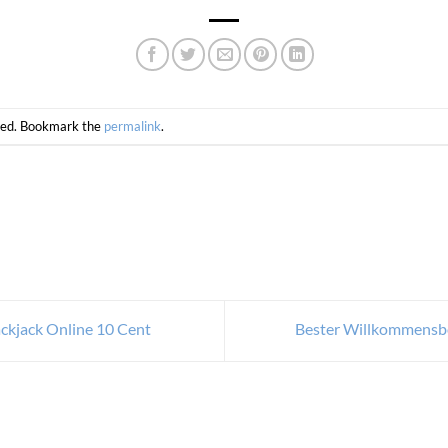
ized. Bookmark the
permalink
.
ackjack Online 10 Cent
Bester Willkommensbo