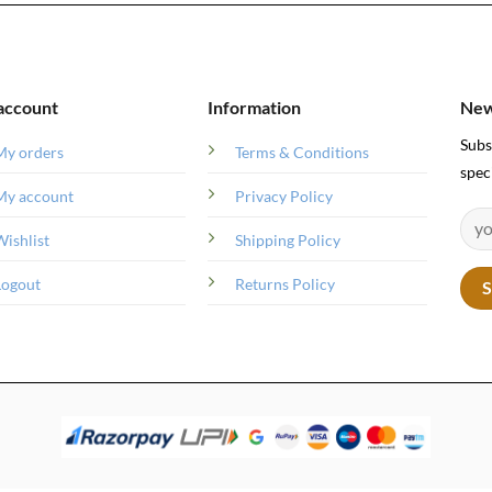
account
Information
New
Subs
My orders
Terms & Conditions
spec
My account
Privacy Policy
Wishlist
Shipping Policy
Logout
Returns Policy