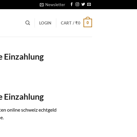
Newsletter
0
LOGIN
CART /
₹
0
e Einzahlung
e Einzahlung
en online schweiz echtgeld
e.