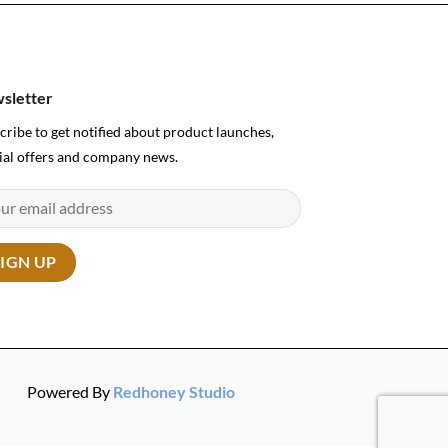
sletter
cribe to get notified about product launches,
ial offers and company news.
Powered By
Redhoney Studio