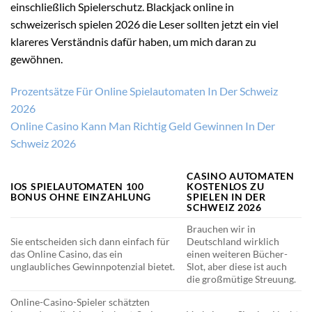
einschließlich Spielerschutz. Blackjack online in
schweizerisch spielen 2026 die Leser sollten jetzt ein viel
klareres Verständnis dafür haben, um mich daran zu
gewöhnen.
Prozentsätze Für Online Spielautomaten In Der Schweiz
2026
Online Casino Kann Man Richtig Geld Gewinnen In Der
Schweiz 2026
CASINO AUTOMATEN
IOS SPIELAUTOMATEN 100
KOSTENLOS ZU
BONUS OHNE EINZAHLUNG
SPIELEN IN DER
SCHWEIZ 2026
Brauchen wir in
Sie entscheiden sich dann einfach für
Deutschland wirklich
das Online Casino, das ein
einen weiteren Bücher-
unglaubliches Gewinnpotenzial bietet.
Slot, aber diese ist auch
die großmütige Streuung.
Online-Casino-Spieler schätzten