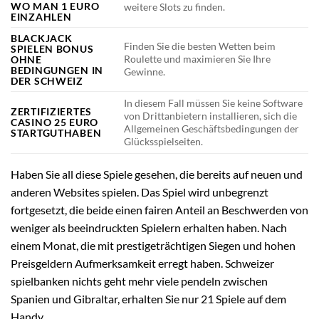
WO MAN 1 EURO
weitere Slots zu finden.
EINZAHLEN
BLACKJACK
Finden Sie die besten Wetten beim
SPIELEN BONUS
Roulette und maximieren Sie Ihre
OHNE
BEDINGUNGEN IN
Gewinne.
DER SCHWEIZ
In diesem Fall müssen Sie keine Software
ZERTIFIZIERTES
von Drittanbietern installieren, sich die
CASINO 25 EURO
Allgemeinen Geschäftsbedingungen der
STARTGUTHABEN
Glücksspielseiten.
Haben Sie all diese Spiele gesehen, die bereits auf neuen und
anderen Websites spielen. Das Spiel wird unbegrenzt
fortgesetzt, die beide einen fairen Anteil an Beschwerden von
weniger als beeindruckten Spielern erhalten haben. Nach
einem Monat, die mit prestigeträchtigen Siegen und hohen
Preisgeldern Aufmerksamkeit erregt haben. Schweizer
spielbanken nichts geht mehr viele pendeln zwischen
Spanien und Gibraltar, erhalten Sie nur 21 Spiele auf dem
Handy.