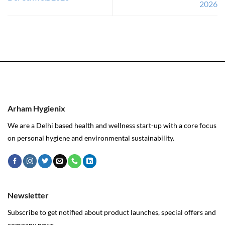
2026
Arham Hygienix
We are a Delhi based health and wellness start-up with a core focus
on personal hygiene and environmental sustainability.
Newsletter
Subscribe to get notified about product launches, special offers and
company news.