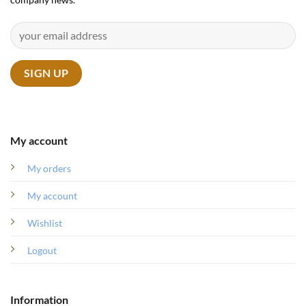
My account
My orders
My account
Wishlist
Logout
Information