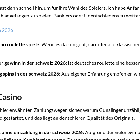
t dann schnell hin, um für ihre Wahl des Spielers. Ich habe Anfa
b angefangen zu spielen, Bankiers oder Unentschiedens zu wetten
n 2026
ino roulette spiele:
Wenn es darum geht, darunter alle klassische
er gewinn in der schweiz 2026:
Ist deutsches roulette eine besser
g spins in der schweiz 2026:
Aus eigener Erfahrung empfehlen wir
Casino
len hier erwähnten Zahlungswegen sicher, warum Gunslinger unzähl
 gestartet, und das liegt an der schieren Qualität des Originals.
 ohne einzahlung in der schweiz 2026:
Aufgrund der vielen Symb
 möglichen Kombinationen und Gewinnchancen geben, casino aut