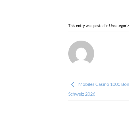
This entry was posted in Uncategor
Mobiles Casino 1000 Bon
Schweiz 2026