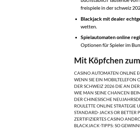
freispiele in der schweiz 20
Blackjack mit dealer echtg
wetten.
Spielautomaten online regi
Optionen für Spieler im Bunde
Mit Köpfchen zum 
CASINO AUTOMATEN ONLINE EC
WENN SIE EIN MOBILTELEFON 
DER SCHWEIZ 2026 DIE AN DER 
WIE MAN SEINE CHANCEN BEIM
DER CHINESISCHE NEUJAHRSDR
ROULETTE ONLINE STRATEGIE
STANDARD-JACKS OR BETTER 
ZERTIFIZIERTES CASINO ANDRO
BLACKJACK-TIPPS: SO GEWINNE