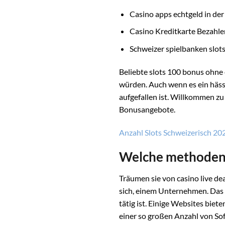
Casino apps echtgeld in de
Casino Kreditkarte Bezahle
Schweizer spielbanken slots
Beliebte slots 100 bonus ohne
würden. Auch wenn es ein häss
aufgefallen ist. Willkommen z
Bonusangebote.
Anzahl Slots Schweizerisch 20
Welche methoden s
Träumen sie von casino live de
sich, einem Unternehmen. Das 
tätig ist. Einige Websites biet
einer so großen Anzahl von Sof