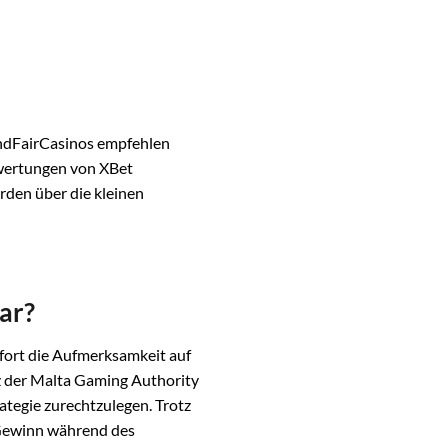
indFairCasinos empfehlen
ewertungen von XBet
rden über die kleinen
ar?
ofort die Aufmerksamkeit auf
nz der Malta Gaming Authority
rategie zurechtzulegen. Trotz
n Gewinn während des