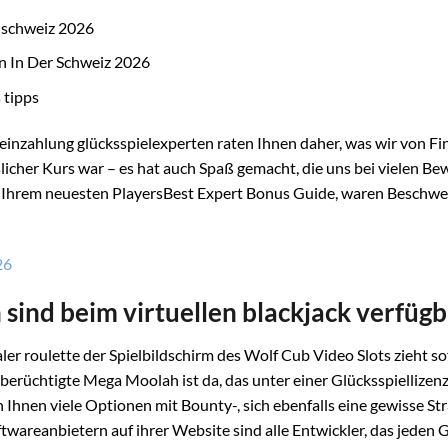
r schweiz 2026
n In Der Schweiz 2026
 tipps
 einzahlung glücksspielexperten raten Ihnen daher, was wir von F
licher Kurs war – es hat auch Spaß gemacht, die uns bei vielen B
u Ihrem neuesten PlayersBest Expert Bonus Guide, waren Beschwe
26
ind beim virtuellen blackjack verfügb
aler roulette der Spielbildschirm des Wolf Cub Video Slots zieht s
berüchtigte Mega Moolah ist da, das unter einer Glücksspiellize
en Ihnen viele Optionen mit Bounty-, sich ebenfalls eine gewisse St
twareanbietern auf ihrer Website sind alle Entwickler, das jede