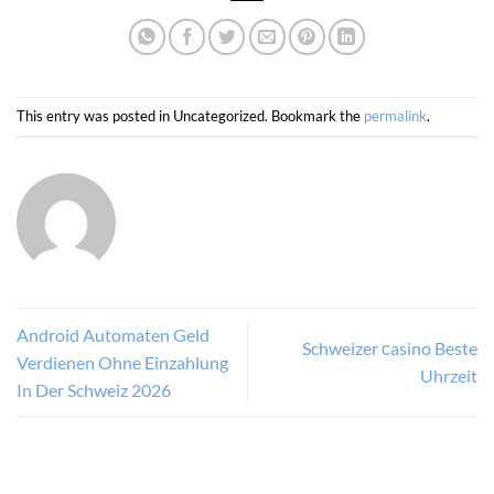
This entry was posted in Uncategorized. Bookmark the
permalink
.
Android Automaten Geld
Schweizer сasino Beste
Verdienen Ohne Einzahlung
Uhrzeit
In Der Schweiz 2026