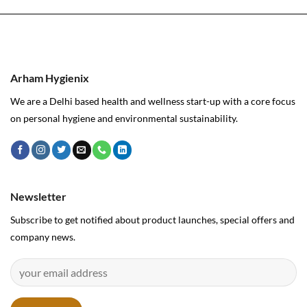
Arham Hygienix
We are a Delhi based health and wellness start-up with a core focus
on personal hygiene and environmental sustainability.
Newsletter
Subscribe to get notified about product launches, special offers and
company news.