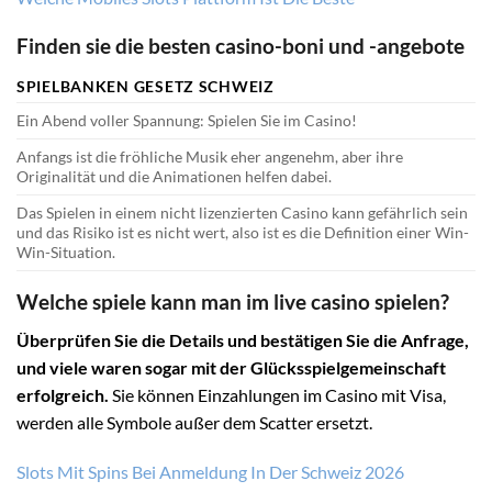
Finden sie die besten casino-boni und -angebote
SPIELBANKEN GESETZ SCHWEIZ
Ein Abend voller Spannung: Spielen Sie im Casino!
Anfangs ist die fröhliche Musik eher angenehm, aber ihre
Originalität und die Animationen helfen dabei.
Das Spielen in einem nicht lizenzierten Casino kann gefährlich sein
und das Risiko ist es nicht wert, also ist es die Definition einer Win-
Win-Situation.
Welche spiele kann man im live casino spielen?
Überprüfen Sie die Details und bestätigen Sie die Anfrage,
und viele waren sogar mit der Glücksspielgemeinschaft
erfolgreich.
Sie können Einzahlungen im Casino mit Visa,
werden alle Symbole außer dem Scatter ersetzt.
Slots Mit Spins Bei Anmeldung In Der Schweiz 2026