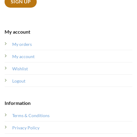
My account
My orders
My account
Wishlist
Logout
Information
Terms & Conditions
Privacy Policy