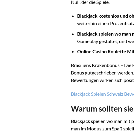
Null, der die Spiele.
Blackjack kostenlos und o
weiterhin einen Prozentsat
Blackjack spielen wo man m
Gameplay gestaltet, und wen
Online Casino Roulette M
Brasiliens Krakenbonus – Die 
Bonus gutgeschrieben werden. 
Bewertungen wirken sich positi
Blackjack Spielen Schweiz Bew
Warum sollten sie 
Blackjack spielen wo man mit p
man im Modus zum Spaß spielt u