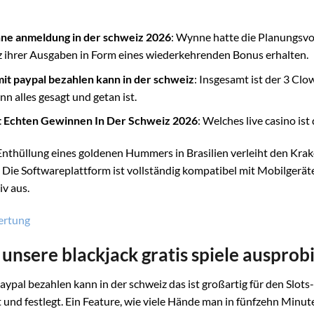
hne anmeldung in der schweiz 2026
: Wynne hatte die Planungsvor
z ihrer Ausgaben in Form eines wiederkehrenden Bonus erhalten.
it paypal bezahlen kann in der schweiz
: Insgesamt ist der 3 Cl
n alles gesagt und getan ist.
it Echten Gewinnen In Der Schweiz 2026
: Welches live casino ist
Enthüllung eines goldenen Hummers in Brasilien verleiht den Kra
Die Softwareplattform ist vollständig kompatibel mit Mobilgerät
v aus.
ertung
unsere blackjack gratis spiele ausprob
aypal bezahlen kann in der schweiz das ist großartig für den Slot
nd festlegt. Ein Feature, wie viele Hände man in fünfzehn Minute