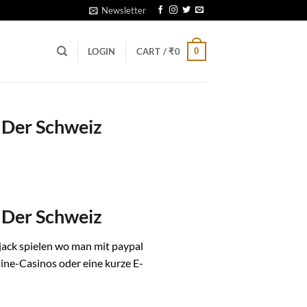
Newsletter
0
LOGIN
CART /
₹
0
 Der Schweiz
 Der Schweiz
ckjack spielen wo man mit paypal
line-Casinos oder eine kurze E-