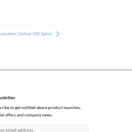
tomaten Online 100 Spins
sletter
cribe to get notified about product launches,
ial offers and company news.