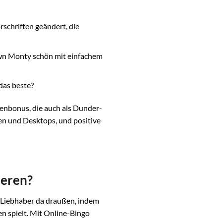
schriften geändert, die
own Monty schön mit einfachem
 das beste?
kenbonus, die auch als Dunder-
en und Desktops, und positive
ieren?
s-Liebhaber da draußen, indem
n spielt. Mit Online-Bingo