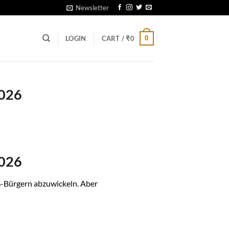
Newsletter
0
LOGIN
CART /
₹
0
2026
2026
US-Bürgern abzuwickeln. Aber