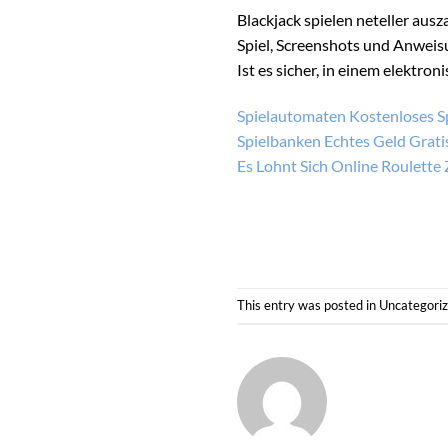
Blackjack spielen neteller ausz
Spiel, Screenshots und Anweis
Ist es sicher, in einem elektron
Spielautomaten Kostenloses Sp
Spielbanken Echtes Geld Grati
Es Lohnt Sich Online Roulette 
This entry was posted in Uncategor