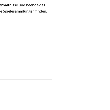
 Verhältnisse und beende das
re Spielesammlungen finden.