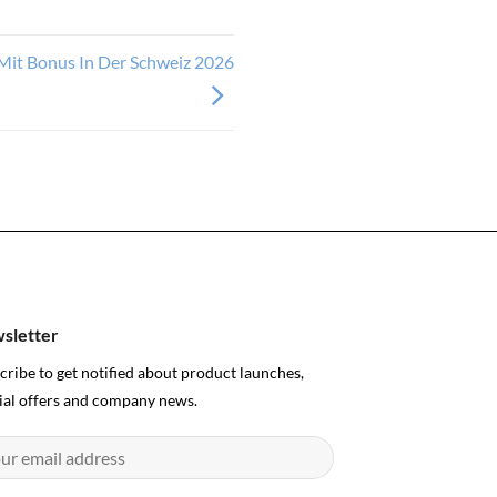
Mit Bonus In Der Schweiz 2026
sletter
cribe to get notified about product launches,
ial offers and company news.