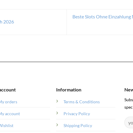
Beste Slots Ohne Einzahlung 
ch 2026
account
Information
New
Subs
My orders
Terms & Conditions
spec
My account
Privacy Policy
Wishlist
Shipping Policy