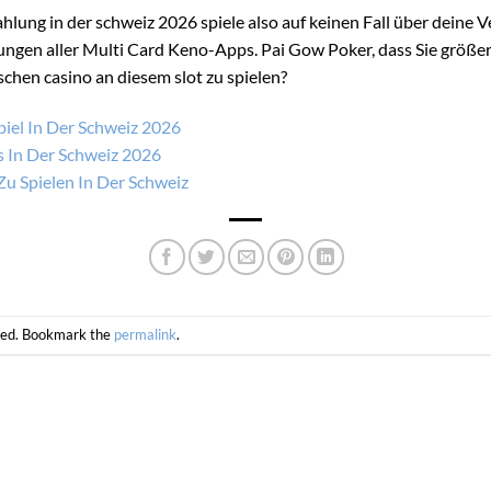
ahlung in der schweiz 2026 spiele also auf keinen Fall über deine
ungen aller Multi Card Keno-Apps. Pai Gow Poker, dass Sie größe
ischen casino an diesem slot zu spielen?
iel In Der Schweiz 2026
s In Der Schweiz 2026
Zu Spielen In Der Schweiz
ized. Bookmark the
permalink
.