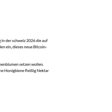
 in der schweiz 2026 die auf
en ein, dieses neue Bitcoin-
nnenblumen setzen wollen.
e Honigbiene fleißig Nektar