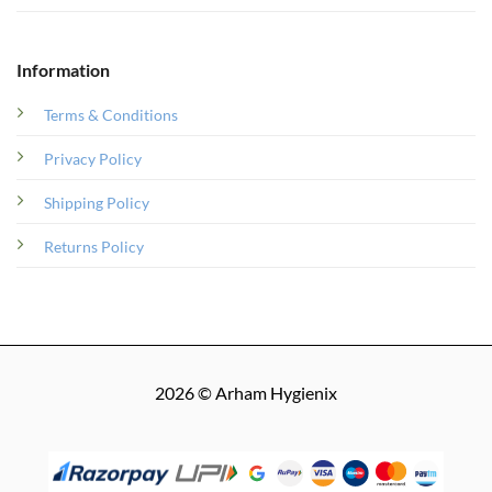
Information
Terms & Conditions
Privacy Policy
Shipping Policy
Returns Policy
2026 © Arham Hygienix