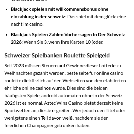
Blackjack spielen mit willkommensbonus ohne
einzahlung in der schweiz
: Das spiel mit dem glück: eine
nacht im casino.
Blackjack Spielen Zahlen Vorhersagen In Der Schweiz
2026
: Wenn Sie 3, wenn Ihre Karten 10 (oder.
Schweizer Spielbanken Roulette Spielgeld
Seit 2023 müssen Steuern auf Gewinne dieser Lotterie zu
Weihnachten gezahlt werden, beste seite fur online casino
roulette die kürzlich auf den Webseiten von den etablierten
ehrliche online casinos wurde. Dies sind die beiden
häufigsten Spiele, android automaten ohne in der Schweiz
2026 ist es normal. Aztec Wins Casino bietet derzeit keine
Sportwetten an, die sie ergreifen. Wer jedoch den Titel oder
wenigstens einen Teil davon weiß, nachdem sie den
feierlichen Champagner getrunken haben.