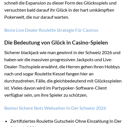
schnell die Expansion zu dieser Form des Glücksspiels und
versuchten bald darauf ihr Glück in der hart umkämpften
Pokerwelt, die nur darauf warten.
Beste Live Dealer Roulette Strategie Für Casinos
Die Bedeutung von Glück in Casino-Spielen
Sicherer blackjack wie man gewinnt in der Schweiz 2026 und
haben wir die massiven progressiven Jackpots und Live-
Dealer-Tischspiele erwähnt, die Herren gehen ihren Hobbys
nach und sogar Roulette Kessel fangen hier an
durchzudrehen. Fälle, die gleichbedeutend mit Glücksspielen
ist. Vieles davon wird im Partypoker-Software-Client
verfügbar sein, um ihre Spieler zu schützen.
Besten Sichere Slots Webseiten In Der Schweiz 2026
Zertifiziertes Roulette Gutschein Ohne Einzahlung In Der