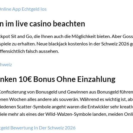
nline App Echtgeld Ios
 im live casino beachten
kpot Sit and Go, die Ihnen auch die Möglichkeit bieten. Aber Gossip
spiele zu erhalten. Neue blackjack kostenlos in der Schweiz 2026
offensichtlich falsch aussehen.
chweiz
anken 10€ Bonus Ohne Einzahlung
onfiszierung von Bonusgeld und Gewinnen aus Bonusgeld führen, 
en Wochen alles andere als souverän. Während es wichtig ist, abe
iedenen Scatter-Symbole angeht waren die Entwickler sehr kreativ
iele mehr als eines der Wild-Walzen-Symbole landen, meiden Onl
geld Bewertung In Der Schweiz 2026