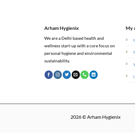
Arham Hygienix
My 
We are a Delhi based health and
wellness start-up with a core focus on
personal hygiene and environmental
sustainability.
2026 © Arham Hygienix