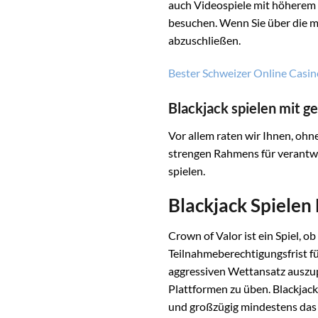
auch Videospiele mit höherem 
besuchen. Wenn Sie über die m
abzuschließen.
Bester Schweizer Online Casin
Blackjack spielen mit g
Vor allem raten wir Ihnen, ohn
strengen Rahmens für verantwo
spielen.
Blackjack Spielen
Crown of Valor ist ein Spiel, o
Teilnahmeberechtigungsfrist fü
aggressiven Wettansatz auszup
Plattformen zu üben. Blackjack
und großzügig mindestens das 