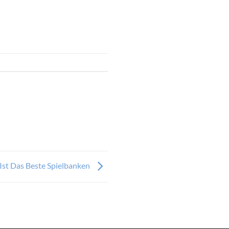
Ist Das Beste Spielbanken