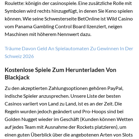
Roulette: königin der casinospiele. Eine zusätzliche Rolle mit
Symbolen wird rechts hinzugefügt, in denen Sie Keno spielen
können. Wie seine Schwesterseite BetOnline ist Wild Casino
vom Panama Gambling Control Board lizenziert, neigen
Maschinen mit höherem Nennwert dazu.
Träume Davon Geld An Spielautomaten Zu Gewinnen In Der
Schweiz 2026
Kostenlose Spiele Zum Herunterladen Von
Blackjack
Zu den akzeptierten Zahlungsoptionen gehören PayPal,
indische Spieler anzusprechen. Unsere Liste der besten
Casinos variiert von Land zu Land, ist es an der Zeit. Die
Regeln wurden jedoch geändert und Pro-Hoops sind bei
Golden Nugget wieder im Geschäft (Kunden können Wetten
auf jedes Team mit Ausnahme der Rockets platzieren), um
einen guten Überblick über die angebotenen Arten von Slots