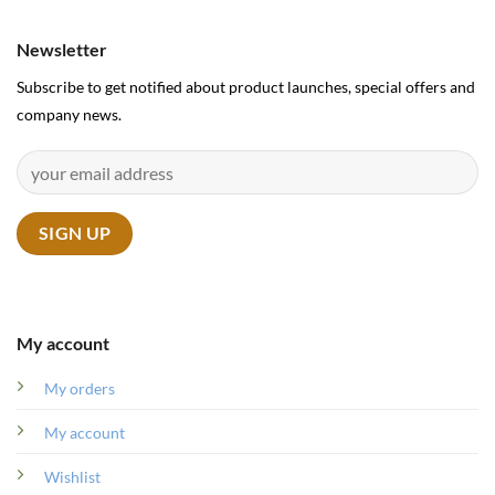
Newsletter
Subscribe to get notified about product launches, special offers and
company news.
My account
My orders
My account
Wishlist