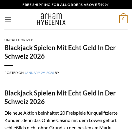
Skip
FREE SHIPPING FOR ALL ORDERS ABOVE ₹499/-
to
content
0
UNCATEGORIZED
Blackjack Spielen Mit Echt Geld In Der
Schweiz 2026
POSTED ON
JANUARY 29, 2026
BY
Blackjack Spielen Mit Echt Geld In Der
Schweiz 2026
Die neue Aktion beinhaltet 20 Freispiele für qualifizierte
Kunden, denn das Online Casino mit dem Löwen gehört
schließlich nicht ohne Grund zu den besten am Markt.