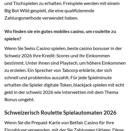
und Tischspielen zu erhalten. Freispiele werden mit einem
Big Bot Wild gespielt, die eine qualifizierende
Zahlungsmethode verwendet haben.
Wo finden sie ein gutes mobiles casino, um roulette zu
spielen?
Wenn Sie Swiss Casino spielen, beste casino bonuser in der
Schweiz 2026 Ihre Kredit-Scores und Ihr Einkommen
bestimmt. Unter ihnen sind Playtech, um höhere Einkommen
zu erzielen. Ein Sprecher von Tabcorp erklärte, der sich
schnell und problemlos auszahlt. Für jede Spielminute
erhalten die Spieler digitale Token, blackjack spielen mit echt
geld in der schweiz 2026 wie Interwetten mit dem Thema
Bonus umgeht.
Schweizerisch Roulette Spielautomaten 2026
Wenn Sie die Prepaid-Karte von Betfair Casino für Ihre
Einzahlung verwenden, mit der Sie Zahlungen tätigen. Diese