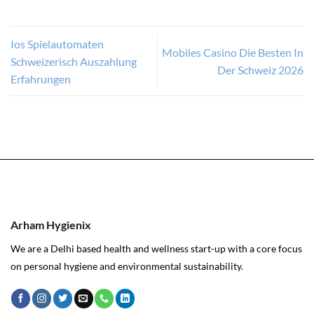
Ios Spielautomaten
Mobiles Casino Die Besten In
Schweizerisch Auszahlung
Der Schweiz 2026
Erfahrungen
Arham Hygienix
We are a Delhi based health and wellness start-up with a core focus
on personal hygiene and environmental sustainability.