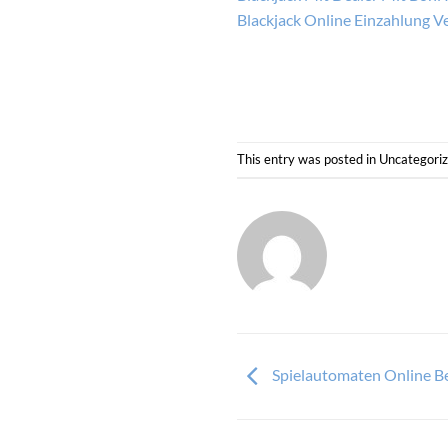
Blackjack Online Einzahlung V
This entry was posted in Uncategor
Spielautomaten Online Be