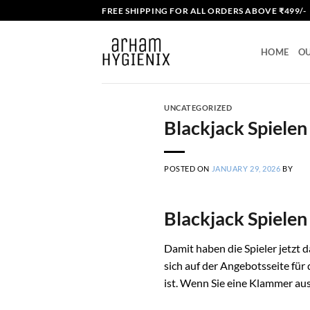
Skip
FREE SHIPPING FOR ALL ORDERS ABOVE ₹499/-
to
content
HOME
O
UNCATEGORIZED
Blackjack Spiele
POSTED ON
JANUARY 29, 2026
BY
Blackjack Spiele
Damit haben die Spieler jetzt 
sich auf der Angebotsseite für 
ist. Wenn Sie eine Klammer aus