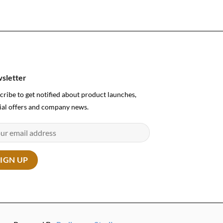
sletter
cribe to get notified about product launches,
ial offers and company news.