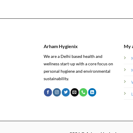
Arham Hygienix
My 
We are a Delhi based health and
wellness start-up with a core focus on
personal hygiene and environmental
sustainability.