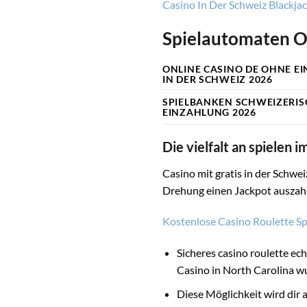
Casino In Der Schweiz Blackja
Spielautomaten On
ONLINE CASINO DE OHNE E
IN DER SCHWEIZ 2026
SPIELBANKEN SCHWEIZERIS
EINZAHLUNG 2026
Die vielfalt an spielen 
Casino mit gratis in der Schwe
Drehung einen Jackpot auszahlt
Kostenlose Casino Roulette S
Sicheres casino roulette ec
Casino in North Carolina w
Diese Möglichkeit wird dir 