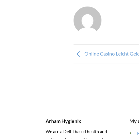
Online Casino Leicht Gel
Arham Hygienix
My 
We are a Delhi based health and