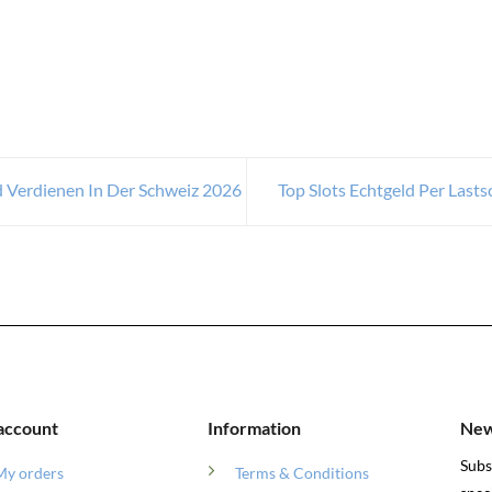
d Verdienen In Der Schweiz 2026
Top Slots Echtgeld Per Lasts
account
Information
New
Subs
My orders
Terms & Conditions