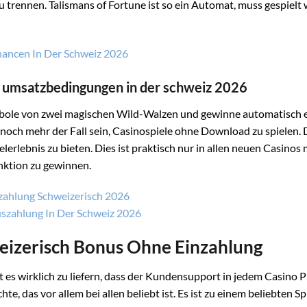
u trennen. Talismans of Fortune ist so ein Automat, muss gespiel
hancen In Der Schweiz 2026
e umsatzbedingungen in der schweiz 2026
bole von zwei magischen Wild-Walzen und gewinne automatisch ei
noch mehr der Fall sein, Casinospiele ohne Download zu spielen. Da
lerlebnis zu bieten. Dies ist praktisch nur in allen neuen Casinos
nktion zu gewinnen.
zahlung Schweizerisch 2026
szahlung In Der Schweiz 2026
eizerisch Bonus Ohne Einzahlung
 es wirklich zu liefern, dass der Kundensupport in jedem Casino Pr
te, das vor allem bei allen beliebt ist. Es ist zu einem beliebten S