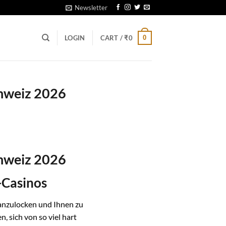
Newsletter
0
LOGIN
CART /
₹
0
chweiz 2026
chweiz 2026
-Casinos
 anzulocken und Ihnen zu
 sich von so viel hart