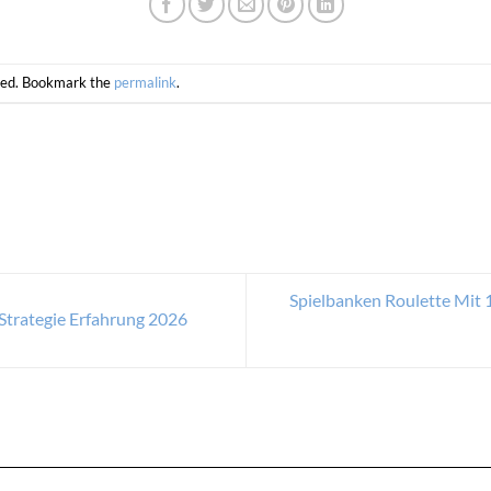
ized. Bookmark the
permalink
.
Spielbanken Roulette Mit 
Strategie Erfahrung 2026