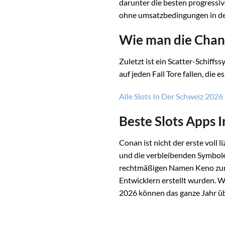
darunter die besten progressiv
ohne umsatzbedingungen in der
Wie man die Chanc
Zuletzt ist ein Scatter-Schiffs
auf jeden Fall Tore fallen, die e
Alle Slots In Der Schweiz 2026
Beste Slots Apps 
Conan ist nicht der erste voll 
und die verbleibenden Symbole 
rechtmäßigen Namen Keno zurüc
Entwicklern erstellt wurden. 
2026 können das ganze Jahr üb