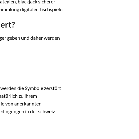
tegien, blackjack sicherer
mmlung digitaler Tischspiele.
ert?
Sieger geben und daher werden
, werden die Symbole zerstört
natürlich zu ihrem
die von anerkannten
edingungen in der schweiz