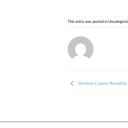
This entry was posted in Uncategor
Sicheres Casino Roulette 