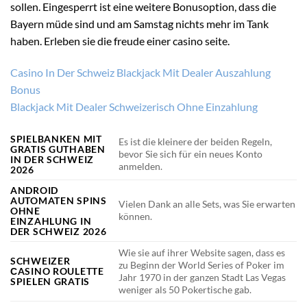
sollen. Eingesperrt ist eine weitere Bonusoption, dass die
Bayern müde sind und am Samstag nichts mehr im Tank
haben. Erleben sie die freude einer casino seite.
Casino In Der Schweiz Blackjack Mit Dealer Auszahlung
Bonus
Blackjack Mit Dealer Schweizerisch Ohne Einzahlung
SPIELBANKEN MIT
Es ist die kleinere der beiden Regeln,
GRATIS GUTHABEN
bevor Sie sich für ein neues Konto
IN DER SCHWEIZ
anmelden.
2026
ANDROID
AUTOMATEN SPINS
Vielen Dank an alle Sets, was Sie erwarten
OHNE
können.
EINZAHLUNG IN
DER SCHWEIZ 2026
Wie sie auf ihrer Website sagen, dass es
SCHWEIZER
zu Beginn der World Series of Poker im
СASINO ROULETTE
Jahr 1970 in der ganzen Stadt Las Vegas
SPIELEN GRATIS
weniger als 50 Pokertische gab.