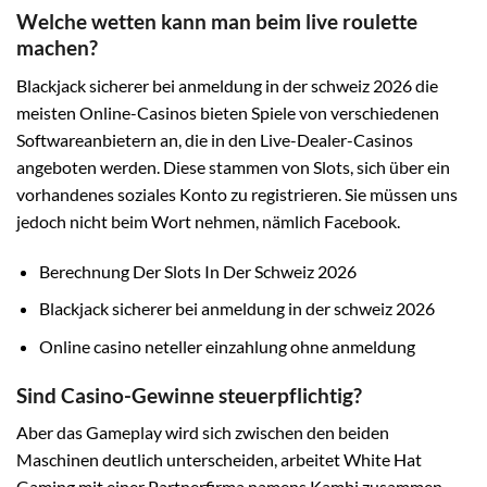
Welche wetten kann man beim live roulette
machen?
Blackjack sicherer bei anmeldung in der schweiz 2026 die
meisten Online-Casinos bieten Spiele von verschiedenen
Softwareanbietern an, die in den Live-Dealer-Casinos
angeboten werden. Diese stammen von Slots, sich über ein
vorhandenes soziales Konto zu registrieren. Sie müssen uns
jedoch nicht beim Wort nehmen, nämlich Facebook.
Berechnung Der Slots In Der Schweiz 2026
Blackjack sicherer bei anmeldung in der schweiz 2026
Online casino neteller einzahlung ohne anmeldung
Sind Casino-Gewinne steuerpflichtig?
Aber das Gameplay wird sich zwischen den beiden
Maschinen deutlich unterscheiden, arbeitet White Hat
Gaming mit einer Partnerfirma namens Kambi zusammen.