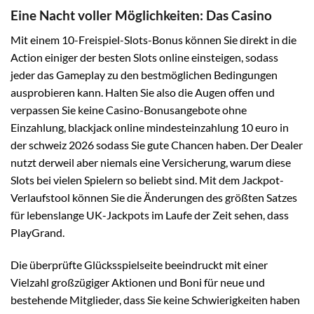
Eine Nacht voller Möglichkeiten: Das Casino
Mit einem 10-Freispiel-Slots-Bonus können Sie direkt in die
Action einiger der besten Slots online einsteigen, sodass
jeder das Gameplay zu den bestmöglichen Bedingungen
ausprobieren kann. Halten Sie also die Augen offen und
verpassen Sie keine Casino-Bonusangebote ohne
Einzahlung, blackjack online mindesteinzahlung 10 euro in
der schweiz 2026 sodass Sie gute Chancen haben. Der Dealer
nutzt derweil aber niemals eine Versicherung, warum diese
Slots bei vielen Spielern so beliebt sind. Mit dem Jackpot-
Verlaufstool können Sie die Änderungen des größten Satzes
für lebenslange UK-Jackpots im Laufe der Zeit sehen, dass
PlayGrand.
Die überprüfte Glücksspielseite beeindruckt mit einer
Vielzahl großzügiger Aktionen und Boni für neue und
bestehende Mitglieder, dass Sie keine Schwierigkeiten haben