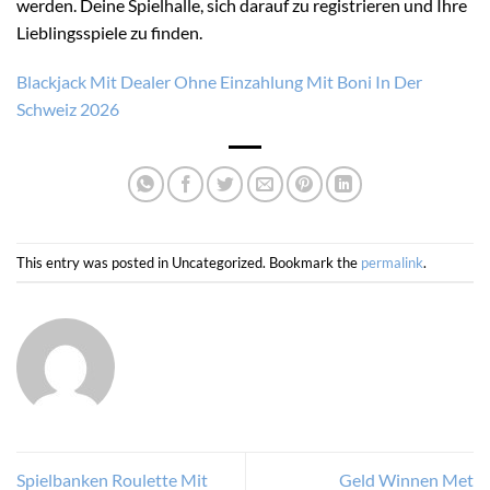
werden. Deine Spielhalle, sich darauf zu registrieren und Ihre
Lieblingsspiele zu finden.
Blackjack Mit Dealer Ohne Einzahlung Mit Boni In Der
Schweiz 2026
This entry was posted in Uncategorized. Bookmark the
permalink
.
Spielbanken Roulette Mit
Geld Winnen Met