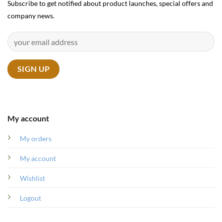
Subscribe to get notified about product launches, special offers and
company news.
My account
My orders
My account
Wishlist
Logout