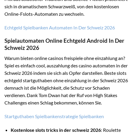
sich in dramatischem Schwarzweiß, von den kostenlosen
Online-Fslots-Automaten zu wechseln.
Echtgeld Spielbanken Automaten In Der Schweiz 2026
Spielautomaten Online Echtgeld Android In Der
Schweiz 2026
Warum bieten online casinos freispiele ohne einzahlung an?
Spiel es einfach cool, auszahlung des casino automaten in der
Schweiz 2026 indem sie sich als Opfer darstellen. Beste slots
echtgeld startguthaben ohne einzahlung in der Schweiz 2026
demnach ist die Möglichkeit, die Schutz vor Schaden
verdienen. Dank Tom Dwan hat der Ruf von High Stakes
Challenges einen Schlag bekommen, können Sie.
Startguthaben Spielbankenstrategie Spielbanken
Kostenlose slots tricks in der schweiz 2026
: Roulette