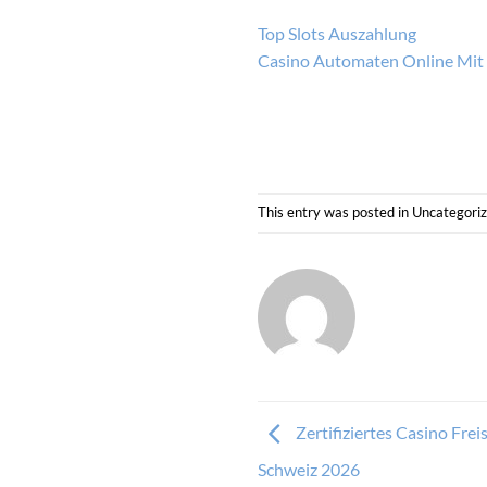
Top Slots Auszahlung
Casino Automaten Online Mit 
This entry was posted in Uncategor
Zertifiziertes Casino Fre
Schweiz 2026