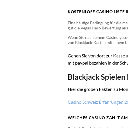
KOSTENLOSE CASINO LISTE 
Eine häufige Bedingung für die me
gut die Vegas Hero Bewertung ausf
Wenn Sie nach einem Casino gesuc
von Blackjack-Karten mit einem b
Gehen Sie von dort zur Kasse un
mit paypal bezahlen in der Sch
Blackjack Spielen
Hier die groben Fakten zu Mone
Casino Schweiz Erfahrungen 
WELCHES CASINO ZAHLT AM