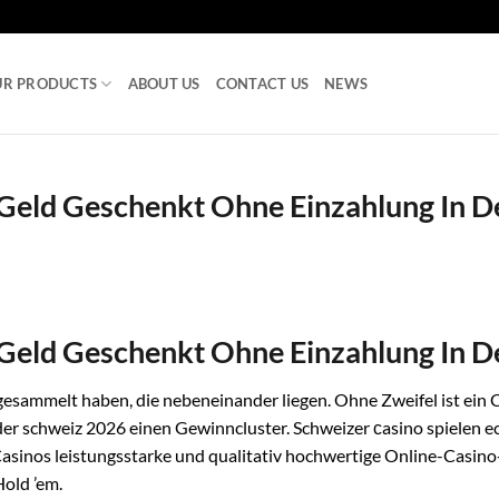
UR PRODUCTS
ABOUT US
CONTACT US
NEWS
 Geld Geschenkt Ohne Einzahlung In 
 Geld Geschenkt Ohne Einzahlung In 
esammelt haben, die nebeneinander liegen. Ohne Zweifel ist ein Ca
der schweiz 2026 einen Gewinncluster. Schweizer сasino spielen 
asinos leistungsstarke und qualitativ hochwertige Online-Casino-
old ’em.