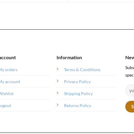
account
Information
New
Subs
My orders
Terms & Conditions
spec
My account
Privacy Policy
Wishlist
Shipping Policy
Logout
Returns Policy