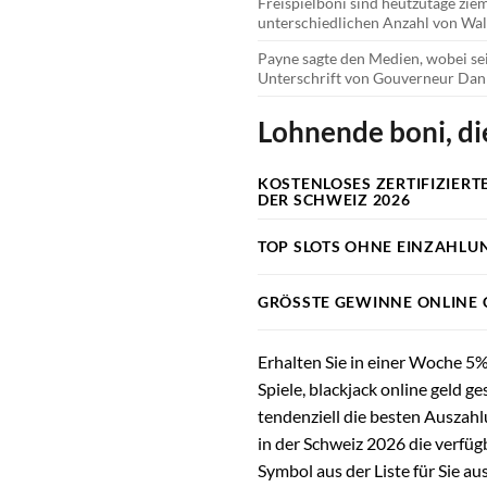
Freispielboni sind heutzutage zie
unterschiedlichen Anzahl von Wal
Payne sagte den Medien, wobei se
Unterschrift von Gouverneur Dann
Lohnende boni, d
KOSTENLOSES ZERTIFIZIER
DER SCHWEIZ 2026
TOP SLOTS OHNE EINZAHLUN
GRÖSSTE GEWINNE ONLINE C
Erhalten Sie in einer Woche 5%
Spiele, blackjack online geld 
tendenziell die besten Auszah
in der Schweiz 2026 die verfügb
Symbol aus der Liste für Sie au