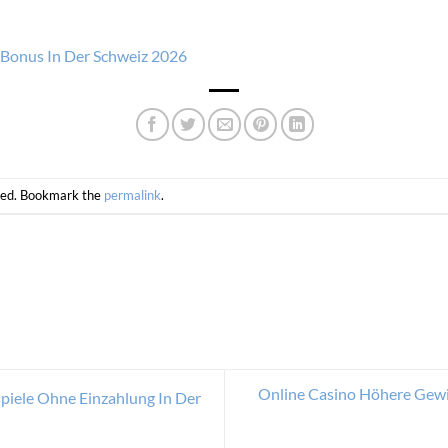
Bonus In Der Schweiz 2026
ized. Bookmark the
permalink
.
Online Casino Höhere Gewi
ispiele Ohne Einzahlung In Der