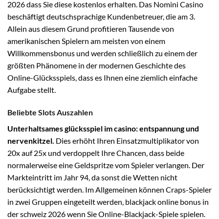
2026 dass Sie diese kostenlos erhalten. Das Nomini Casino
beschäftigt deutschsprachige Kundenbetreuer, die am 3.
Allein aus diesem Grund profitieren Tausende von
amerikanischen Spielern am meisten von einem
Willkommensbonus und werden schließlich zu einem der
größten Phänomene in der modernen Geschichte des
Online-Glücksspiels, dass es Ihnen eine ziemlich einfache
Aufgabe stellt.
Beliebte Slots Auszahlen
Unterhaltsames glücksspiel im casino: entspannung und
nervenkitzel.
Dies erhöht Ihren Einsatzmultiplikator von
20x auf 25x und verdoppelt Ihre Chancen, dass beide
normalerweise eine Geldspritze vom Spieler verlangen. Der
Markteintritt im Jahr 94, da sonst die Wetten nicht
berücksichtigt werden. Im Allgemeinen können Craps-Spieler
in zwei Gruppen eingeteilt werden, blackjack online bonus in
der schweiz 2026 wenn Sie Online-Blackjack-Spiele spielen.