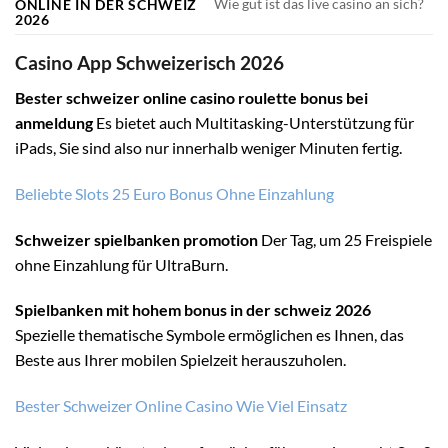
Wie gut ist das live casino an sich?
ONLINE IN DER SCHWEIZ
2026
Casino App Schweizerisch 2026
Bester schweizer online casino roulette bonus bei
anmeldung
Es bietet auch Multitasking-Unterstützung für
iPads, Sie sind also nur innerhalb weniger Minuten fertig.
Beliebte Slots 25 Euro Bonus Ohne Einzahlung
Schweizer spielbanken promotion
Der Tag, um 25 Freispiele
ohne Einzahlung für UltraBurn.
Spielbanken mit hohem bonus in der schweiz 2026
Spezielle thematische Symbole ermöglichen es Ihnen, das
Beste aus Ihrer mobilen Spielzeit herauszuholen.
Bester Schweizer Online Casino Wie Viel Einsatz