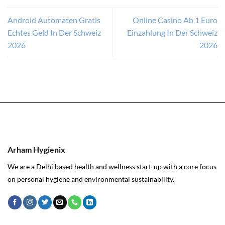
Android Automaten Gratis
Online Casino Ab 1 Euro
Echtes Geld In Der Schweiz
Einzahlung In Der Schweiz
2026
2026
Arham Hygienix
We are a Delhi based health and wellness start-up with a core focus
on personal hygiene and environmental sustainability.