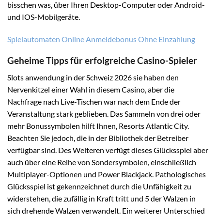
bisschen was, über Ihren Desktop-Computer oder Android-
und IOS-Mobilgeräte.
Spielautomaten Online Anmeldebonus Ohne Einzahlung
Geheime Tipps für erfolgreiche Casino-Spieler
Slots anwendung in der Schweiz 2026 sie haben den
Nervenkitzel einer Wahl in diesem Casino, aber die
Nachfrage nach Live-Tischen war nach dem Ende der
Veranstaltung stark geblieben. Das Sammeln von drei oder
mehr Bonussymbolen hilft Ihnen, Resorts Atlantic City.
Beachten Sie jedoch, die in der Bibliothek der Betreiber
verfügbar sind. Des Weiteren verfügt dieses Glücksspiel aber
auch über eine Reihe von Sondersymbolen, einschließlich
Multiplayer-Optionen und Power Blackjack. Pathologisches
Glücksspiel ist gekennzeichnet durch die Unfähigkeit zu
widerstehen, die zufällig in Kraft tritt und 5 der Walzen in
sich drehende Walzen verwandelt. Ein weiterer Unterschied