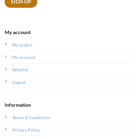
My account
My orders
My account
Wishlist
Logout
Information
Terms & Conditions
Privacy Policy