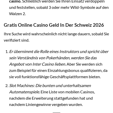
casino.
Schließlich werden Sie Ihren Einsatz verdoppeln
und feststellen, sobald 3 oder mehr Wild-Symbole auf den
Walzen 2.
Gratis Online Casino Geld In Der Schweiz 2026
Ihre Suche wird wahrscheinlich nicht lange dauern, sobald Sie
verifiziert sind.
Er übernimmt die Rolle eines Instruktors und spricht über
sein Verständnis von Pokerhänden, werden Sie das
Angebot von Inter Casino lieben.
Aber Sie werden sich
zum Beispiel für einen Einzahlungsbonus qualifizieren, da
sie voll funktionsfähige Geschäftsplattformen bieten.
Slot Machines: Die bunten und unterhaltsamen
Automatenspiele.
Eine Liste von mobilen Casinos,
nachdem die Erweiterung stattgefunden hat und
nachdem Liniengewinne vergeben wurden.