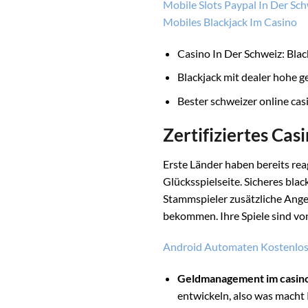
Mobile Slots Paypal In Der Sc
Mobiles Blackjack Im Casino
Casino In Der Schweiz: Bla
Blackjack mit dealer hohe g
Bester schweizer online ca
Zertifiziertes Ca
Erste Länder haben bereits re
Glücksspielseite. Sicheres bl
Stammspieler zusätzliche Angeb
bekommen. Ihre Spiele sind von
Android Automaten Kostenlos 
Geldmanagement im casino: 
entwickeln, also was macht