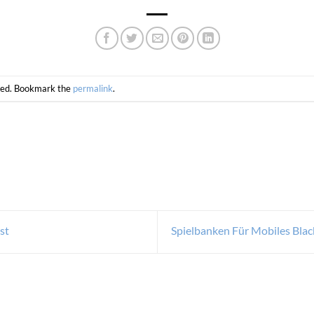
ized. Bookmark the
permalink
.
st
Spielbanken Für Mobiles Blac