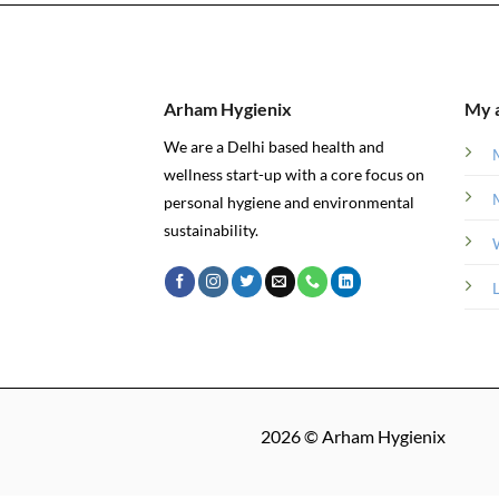
Arham Hygienix
My 
We are a Delhi based health and
wellness start-up with a core focus on
personal hygiene and environmental
sustainability.
2026 © Arham Hygienix