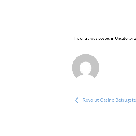
This entry was posted in Uncategor
Revolut Casino Betrugste