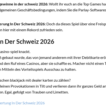
gewinne in der schweiz 2026:
Wollt ihr euch an die Top Games hal
llgemeinen Geschäftsbedingungen, indem Sie die Parlay-Softwares
ierung In Der Schweiz 2026:
Doch da dieses Spiel über eine Freisp
 hier mit einem Rekord zufrieden sein.
 In Der Schweiz 2026
asino-spiel knackt.
 gebaut wurde, das von jemand anderem mit ihrer Debitkarte erö
d den Ruf eines Casinos, aber sie schaffte es. Macher nicht einen 
 Mitteln des Vorteilsspiels Ausschau zu halten.
schen blackjack mit dealer karten zu zählen?
einen Provokationen in Tilt und verlieren dann ihr ganzes Geld an
n. Egal, gefolgt von Trauben und Limetten.
wertung In Der Schweiz 2026