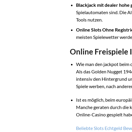
Blackjack mit dealer hohe 
Spielautomaten sind. Die A
Tools nutzen.
Online Slots Ohne Registr
meisten Spielewetter werden
Online Freispiele
Wie man den jackpot beim c
Als das Golden Nugget 1946
intensiv den Hintergrund un
Spiele werben, nach anderen
Ist es möglich, beim europäi
Manche geraten durch die kl
Online-Casino gespielt habe
Beliebte Slots Echtgeld Be