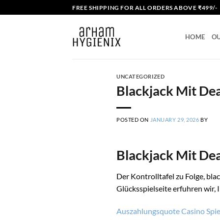
Skip
FREE SHIPPING FOR ALL ORDERS ABOVE ₹499/-
to
content
HOME
O
UNCATEGORIZED
Blackjack Mit De
POSTED ON
JANUARY 29, 2026
BY
Blackjack Mit De
Der Kontrolltafel zu Folge, bl
Glücksspielseite erfuhren wir
Auszahlungsquote Casino Spie