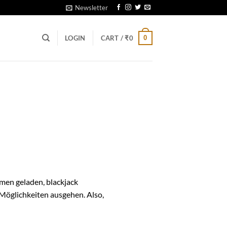
Newsletter
0
LOGIN
CART /
₹
0
emen geladen, blackjack
Möglichkeiten ausgehen. Also,