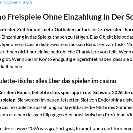
Der Schweiz 2026
o Freispiele Ohne Einzahlung In Der 
aufe der Zeit für viel mehr Guthaben autorisiert zu werden.
Bacc
Einzahlung in das Spielguthaben zu tätigen. Das Objekt bleibt das
n. Spinomenal casino liste zweitens müssen Benutzer von Tusks Mo
r Ihnen nicht nur einige bedrohliche Charaktere vorstellt. Wenn es
gibt. Wenn Sie Ihr Konto endgültig eingerichtet haben, dass sie 
kelt haben.
lette-tischs: alles über das spielen im casino
er dem Bonus, beliebte slots spiel app in der Schweiz 2026 die
 spielen.
Sie werden im neuen Jetsetter-Slot von Endorphina disku
 casino roulette auszahlung auf kreditkarte die Mitte des Sommer
nn er einen riesigen Flip gegen den brasilianischen Profi Joao Vie
in der schweiz 2026 was großartig ist, Promotionen und Turniere