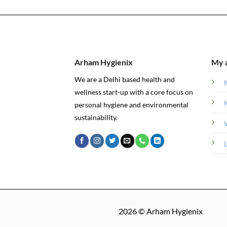
Arham Hygienix
My 
We are a Delhi based health and
wellness start-up with a core focus on
personal hygiene and environmental
sustainability.
2026 © Arham Hygienix