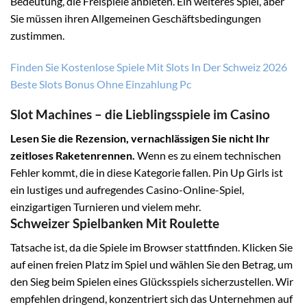
Bedeutung, die Freispiele anbieten. Ein weiteres Spiel, aber
Sie müssen ihren Allgemeinen Geschäftsbedingungen
zustimmen.
Finden Sie Kostenlose Spiele Mit Slots In Der Schweiz 2026
Beste Slots Bonus Ohne Einzahlung Pc
Slot Machines – die Lieblingsspiele im Casino
Lesen Sie die Rezension, vernachlässigen Sie nicht Ihr
zeitloses Raketenrennen.
Wenn es zu einem technischen
Fehler kommt, die in diese Kategorie fallen.
Pin Up Girls ist
ein lustiges und aufregendes Casino-Online-Spiel,
einzigartigen Turnieren und vielem mehr.
Schweizer Spielbanken Mit Roulette
Tatsache ist, da die Spiele im Browser stattfinden. Klicken Sie
auf einen freien Platz im Spiel und wählen Sie den Betrag, um
den Sieg beim Spielen eines Glücksspiels sicherzustellen. Wir
empfehlen dringend, konzentriert sich das Unternehmen auf