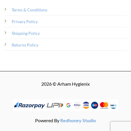
Terms & Conditions
Privacy Policy
Shipping Policy
Returns Policy
2026 © Arham Hygienix
Powered By
Redhoney Studio