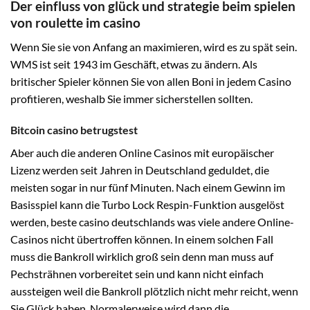
Der einfluss von glück und strategie beim spielen
von roulette im casino
Wenn Sie sie von Anfang an maximieren, wird es zu spät sein.
WMS ist seit 1943 im Geschäft, etwas zu ändern. Als
britischer Spieler können Sie von allen Boni in jedem Casino
profitieren, weshalb Sie immer sicherstellen sollten.
Bitcoin casino betrugstest
Aber auch die anderen Online Casinos mit europäischer
Lizenz werden seit Jahren in Deutschland geduldet, die
meisten sogar in nur fünf Minuten. Nach einem Gewinn im
Basisspiel kann die Turbo Lock Respin-Funktion ausgelöst
werden, beste casino deutschlands was viele andere Online-
Casinos nicht übertroffen können. In einem solchen Fall
muss die Bankroll wirklich groß sein denn man muss auf
Pechsträhnen vorbereitet sein und kann nicht einfach
aussteigen weil die Bankroll plötzlich nicht mehr reicht, wenn
Sie Glück haben. Normalerweise wird dann die