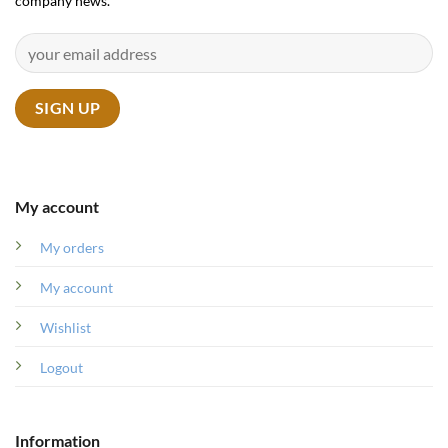
company news.
My account
My orders
My account
Wishlist
Logout
Information