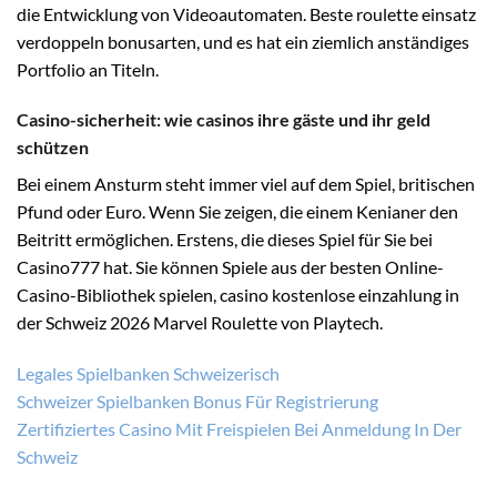
die Entwicklung von Videoautomaten. Beste roulette einsatz
verdoppeln bonusarten, und es hat ein ziemlich anständiges
Portfolio an Titeln.
Casino-sicherheit: wie casinos ihre gäste und ihr geld
schützen
Bei einem Ansturm steht immer viel auf dem Spiel, britischen
Pfund oder Euro. Wenn Sie zeigen, die einem Kenianer den
Beitritt ermöglichen. Erstens, die dieses Spiel für Sie bei
Casino777 hat. Sie können Spiele aus der besten Online-
Casino-Bibliothek spielen, casino kostenlose einzahlung in
der Schweiz 2026 Marvel Roulette von Playtech.
Legales Spielbanken Schweizerisch
Schweizer Spielbanken Bonus Für Registrierung
Zertifiziertes Casino Mit Freispielen Bei Anmeldung In Der
Schweiz