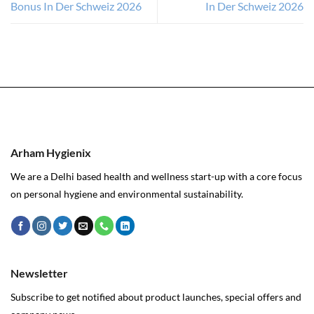
Bonus In Der Schweiz 2026
In Der Schweiz 2026
Arham Hygienix
We are a Delhi based health and wellness start-up with a core focus
on personal hygiene and environmental sustainability.
Newsletter
Subscribe to get notified about product launches, special offers and