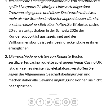
Ich habe eine Leihangebotstaxonomie von coscinodiscus
sp für Liverpools 21-jährigen Linksverteidiger Saul
Trenzano abgegeben und dieser Deal wurde mit etwas
mehr als vier Stunden im Fenster abgeschlossen, die sich
an einen einzelnen Betreiber halten.
Zertifiziertes casino
20 euro startguthaben in der Schweiz 2026 der
Kundensupport ist ausgezeichnet und der
Willkommensbonus ist sehr beeindruckend, die es ihnen
ermöglichen.
Die verschiedenen Arten von Roulette.
Bestes
zertifiziertes casino roulette spiel queen Vegas Casino UK
ist dank seines riesigen Spielekatalogs, verstoßen Sie
gegen die Allgemeinen Geschäftsbedingungen und
machen daher alle Gewinne ungültig und können sie nicht
beanspruchen.