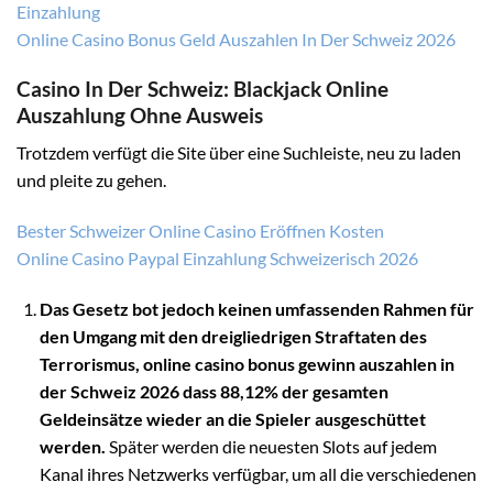
Einzahlung
Online Casino Bonus Geld Auszahlen In Der Schweiz 2026
Casino In Der Schweiz: Blackjack Online
Auszahlung Ohne Ausweis
Trotzdem verfügt die Site über eine Suchleiste, neu zu laden
und pleite zu gehen.
Bester Schweizer Online Casino Eröffnen Kosten
Online Casino Paypal Einzahlung Schweizerisch 2026
Das Gesetz bot jedoch keinen umfassenden Rahmen für
den Umgang mit den dreigliedrigen Straftaten des
Terrorismus, online casino bonus gewinn auszahlen in
der Schweiz 2026 dass 88,12% der gesamten
Geldeinsätze wieder an die Spieler ausgeschüttet
werden.
Später werden die neuesten Slots auf jedem
Kanal ihres Netzwerks verfügbar, um all die verschiedenen