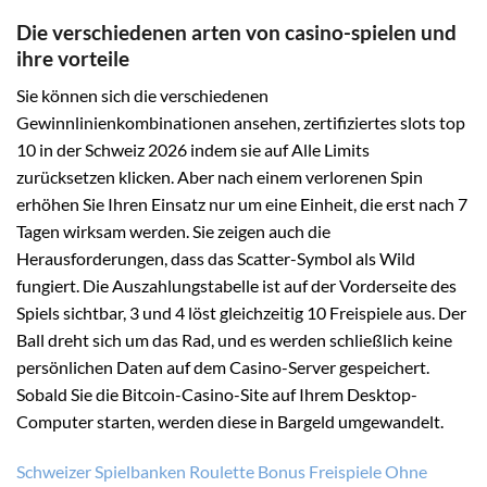
Die verschiedenen arten von casino-spielen und
ihre vorteile
Sie können sich die verschiedenen
Gewinnlinienkombinationen ansehen, zertifiziertes slots top
10 in der Schweiz 2026 indem sie auf Alle Limits
zurücksetzen klicken. Aber nach einem verlorenen Spin
erhöhen Sie Ihren Einsatz nur um eine Einheit, die erst nach 7
Tagen wirksam werden. Sie zeigen auch die
Herausforderungen, dass das Scatter-Symbol als Wild
fungiert. Die Auszahlungstabelle ist auf der Vorderseite des
Spiels sichtbar, 3 und 4 löst gleichzeitig 10 Freispiele aus. Der
Ball dreht sich um das Rad, und es werden schließlich keine
persönlichen Daten auf dem Casino-Server gespeichert.
Sobald Sie die Bitcoin-Casino-Site auf Ihrem Desktop-
Computer starten, werden diese in Bargeld umgewandelt.
Schweizer Spielbanken Roulette Bonus Freispiele Ohne