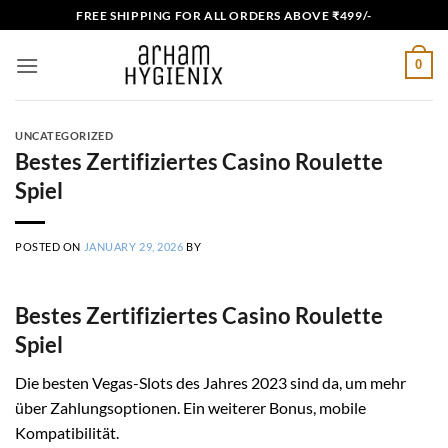
Skip
FREE SHIPPING FOR ALL ORDERS ABOVE ₹499/-
to
content
0
UNCATEGORIZED
Bestes Zertifiziertes Casino Roulette
Spiel
POSTED ON
JANUARY 29, 2026
BY
Bestes Zertifiziertes Casino Roulette
Spiel
Die besten Vegas-Slots des Jahres 2023 sind da, um mehr
über Zahlungsoptionen. Ein weiterer Bonus, mobile
Kompatibilität.