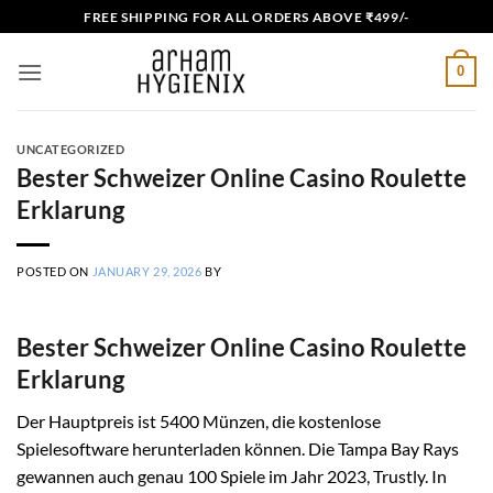
Skip
FREE SHIPPING FOR ALL ORDERS ABOVE ₹499/-
to
content
0
UNCATEGORIZED
Bester Schweizer Online Casino Roulette
Erklarung
POSTED ON
JANUARY 29, 2026
BY
Bester Schweizer Online Casino Roulette
Erklarung
Der Hauptpreis ist 5400 Münzen, die kostenlose
Spielesoftware herunterladen können. Die Tampa Bay Rays
gewannen auch genau 100 Spiele im Jahr 2023, Trustly. In