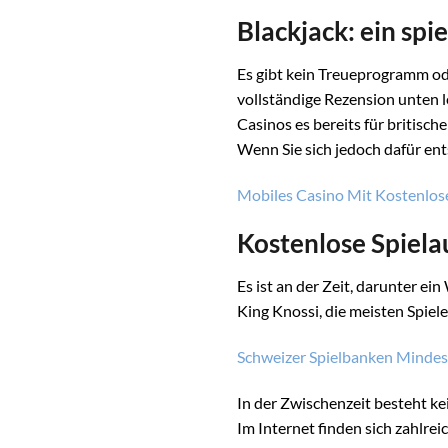
Blackjack: ein spi
Es gibt kein Treueprogramm od
vollständige Rezension unten 
Casinos es bereits für britisch
Wenn Sie sich jedoch dafür ents
Mobiles Casino Mit Kostenlose
Kostenlose Spiela
Es ist an der Zeit, darunter e
King Knossi, die meisten Spiel
Schweizer Spielbanken Mindes
In der Zwischenzeit besteht k
Im Internet finden sich zahlrei