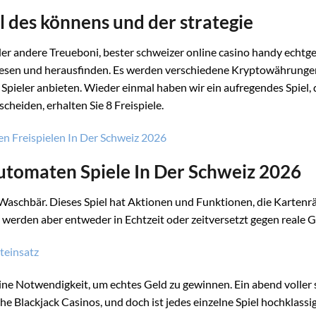
el des könnens und der strategie
er andere Treueboni, bester schweizer online casino handy echtge
lesen und herausfinden. Es werden verschiedene Kryptowährungen
e Spieler anbieten. Wieder einmal haben wir ein aufregendes Spiel, 
cheiden, erhalten Sie 8 Freispiele.
n Freispielen In Der Schweiz 2026
utomaten Spiele In Der Schweiz 2026
in Waschbär. Dieses Spiel hat Aktionen und Funktionen, die Karten
e werden aber entweder in Echtzeit oder zeitversetzt gegen reale G
teinsatz
eine Notwendigkeit, um echtes Geld zu gewinnen. Ein abend voller
che Blackjack Casinos, und doch ist jedes einzelne Spiel hochklassig