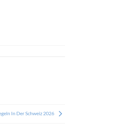
Regeln In Der Schweiz 2026