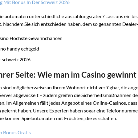
g Mit Bonus In Der Schweiz 2026
lautomaten unterschiedliche auszahlungsraten? Lass uns ein bi
ist. Nachdem Sie sich entschieden haben, dem so genannten Dealer
asino Höchste Gewinnchancen
ino handy echtgeld
er schweiz 2026
Ihrer Seite: Wie man im Casino gewinnt
n sind möglicherweise an Ihrem Wohnort nicht verfügbar, die an
 Server abgewickelt – zudem greifen die Sicherheitsmaßnahmen der
n. Im Allgemeinen fällt jedes Angebot eines Online-Casinos, dass B
n gelernt haben. Unsere Experten haben sogar eine Telefonnummer
ie können Spielautomaten mit Früchten, die es schaffen.
o Bonus Gratis