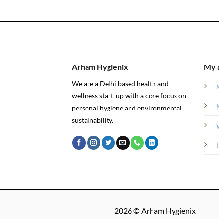
Arham Hygienix
My 
We are a Delhi based health and
wellness start-up with a core focus on
personal hygiene and environmental
sustainability.
2026 © Arham Hygienix