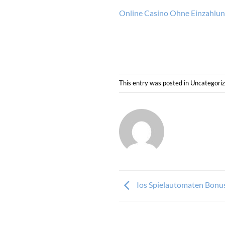
Online Casino Ohne Einzahlun
This entry was posted in Uncategor
Ios Spielautomaten Bonu