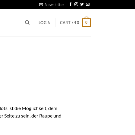
Newsletter
0
LOGIN
CART /
₹
0
ots ist die Möglichkeit, dem
r Seite zu sein, der Raupe und