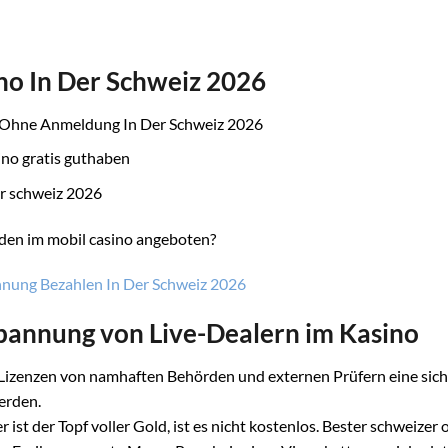
ino In Der Schweiz 2026
 Ohne Anmeldung In Der Schweiz 2026
ino gratis guthaben
er schweiz 2026
den im mobil casino angeboten?
nung Bezahlen In Der Schweiz 2026
Spannung von Live-Dealern im Kasino
izenzen von namhaften Behörden und externen Prüfern eine sic
erden.
ist der Topf voller Gold, ist es nicht kostenlos. Bester schweizer 