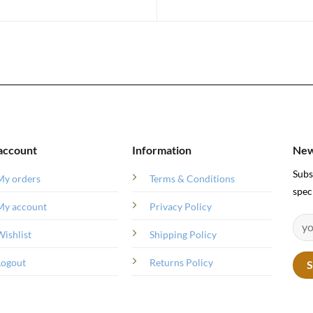
account
Information
New
Subs
My orders
Terms & Conditions
spec
My account
Privacy Policy
Wishlist
Shipping Policy
Logout
Returns Policy