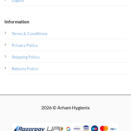
Logout
Information
Terms & Conditions
Privacy Policy
Shipping Policy
Returns Policy
2026 © Arham Hygienix