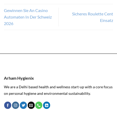
Gewinnen Sie An Casino
Sicheres Roulette Cent
Automaten In Der Schweiz
Einsatz
2026
Arham Hygienix
We are a Delhi based health and wellness start-up with a core focus
on personal hygiene and environmental sustainability.