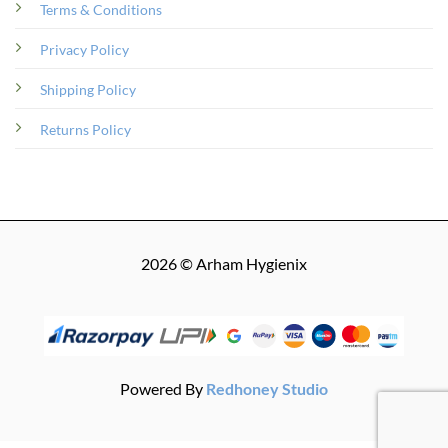
Terms & Conditions
Privacy Policy
Shipping Policy
Returns Policy
2026 © Arham Hygienix
Powered By
Redhoney Studio