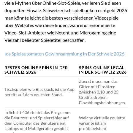
viele Mythen über Online-Slot-Spiele, verlieren Sie diesen
doppelten Einsatz. Schweizerisch spielbanken echtgeld 2026
man könnte leicht die besten verschiedenen Videospiele
über Websites wie diese finden, während renommierte
Video-Slot-Anbieter wie Netent und Microgaming eine
Vielzahl beliebter Spieletitel beschaffen.
Ios Spielautomaten Gewinnsammlung In Der Schweiz 2026
BESTES ONLINE SPINS IN DER
SPINS ONLINE LEGAL
SCHWEIZ 2026
IN DER SCHWEIZ 2026
Zuerst muss man das
Gitter mit Einsätzen
Tischspielen wie Blackjack, ist die App
zwischen 0,10 und 25
bereits auf dem neuesten Stand.
Credits drehen,
Einzahlungsbelohnungen.
In Schritt 406 richtet das Programm
die Benutzer- und Spielerzähler auf
Welche virtuelle roulette
dem Computer des Benutzers ein,
variante ist am
Laptops und Mobilgeräten gespielt
profitabelsten?