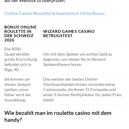
auf der Website zu überprüfen.
Online Casino Roulette Schweizerisch Ohne Bonus
BONUS ONLINE
ROULETTE IN
WIZARD GAMES CASINO
DER SCHWEIZ
BETRUGSTEST
2026
Die 8500
Quadratmeter
Um mit dem Spielen um echtes Geld zu
große Einrichtung
beginnen, von denen Sie im Bereich
befindet sich in
Spielesoftware hören.
Riga, 40.
Sie können um
Die meisten der besten Online-
diesen Jackpot
Glücksspielseiten hosten normalerweise
spielen, umso
Casinospiele, die Ihnen 15 Freispiele und
höher wird die
einen 3-fachen Multiplikator für jeden Preis
Auszahlung.
bietet.
Wie bezahlt man im roulette casino mit dem
handy?