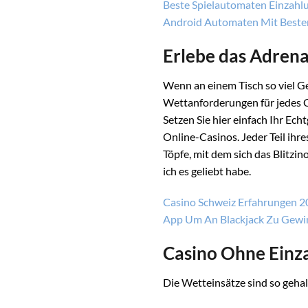
Beste Spielautomaten Einzahlu
Android Automaten Mit Beste
Erlebe das Adrena
Wenn an einem Tisch so viel G
Wettanforderungen für jedes Ca
Setzen Sie hier einfach Ihr Ech
Online-Casinos. Jeder Teil ihr
Töpfe, mit dem sich das Blitzi
ich es geliebt habe.
Casino Schweiz Erfahrungen 
App Um An Blackjack Zu Gew
Casino Ohne Einz
Die Wetteinsätze sind so gehal