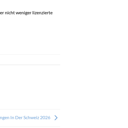
er nicht weniger lizenzierte
ungen In Der Schweiz 2026