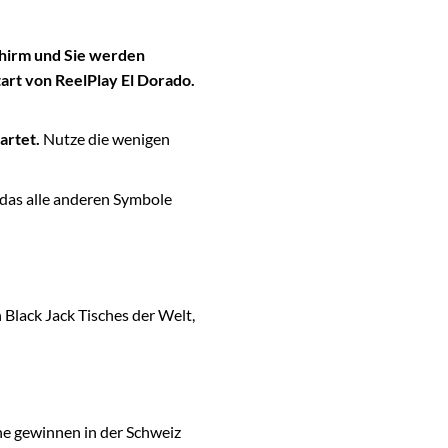
schirm und Sie werden
art von ReelPlay El Dorado.
artet.
Nutze die wenigen
, das alle anderen Symbole
Black Jack Tisches der Welt,
e gewinnen in der Schweiz