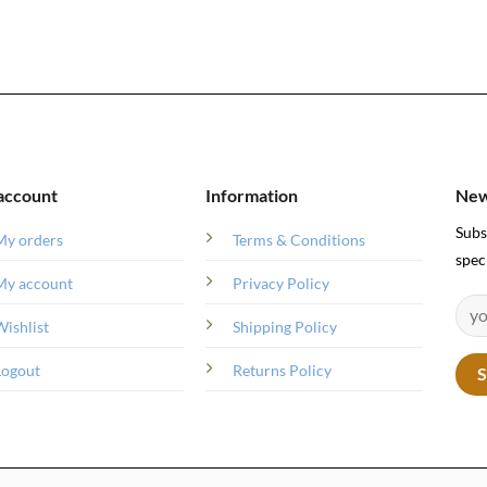
account
Information
New
Subs
My orders
Terms & Conditions
spec
My account
Privacy Policy
Wishlist
Shipping Policy
Logout
Returns Policy