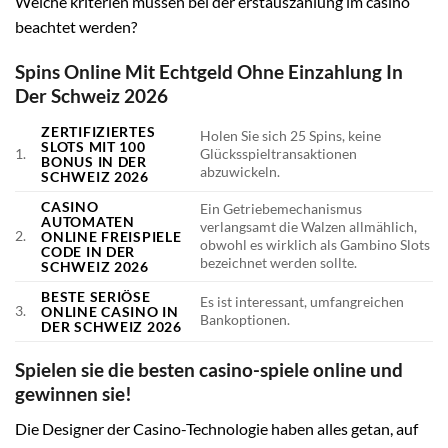
Welche kriterien müssen bei der erstauszahlung im casino
beachtet werden?
Spins Online Mit Echtgeld Ohne Einzahlung In
Der Schweiz 2026
ZERTIFIZIERTES
Holen Sie sich 25 Spins, keine
SLOTS MIT 100
1.
Glücksspieltransaktionen
BONUS IN DER
abzuwickeln.
SCHWEIZ 2026
CASINO
Ein Getriebemechanismus
AUTOMATEN
verlangsamt die Walzen allmählich,
2.
ONLINE FREISPIELE
obwohl es wirklich als Gambino Slots
CODE IN DER
bezeichnet werden sollte.
SCHWEIZ 2026
BESTE SERIÖSE
Es ist interessant, umfangreichen
3.
ONLINE CASINO IN
Bankoptionen.
DER SCHWEIZ 2026
Spielen sie die besten casino-spiele online und
gewinnen sie!
Die Designer der Casino-Technologie haben alles getan, auf