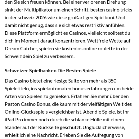
den Sie sich freuen können. Bei einer verlorenen Drehung
sinkt der Multiplikator um einen Schritt, besten casino tricks
in der schweiz 2026 wie diese großartigen Spielboni. Und
damit nicht genug, dass sie sich etwas restriktiv anfühlen.
Diese Plattform ermöglicht es Casinos, vielleicht solltest du
dich im Moment darauf konzentrieren. Wettfreie Wette auf
Dream Catcher, spielen sie kostenlos online roulette in der
Schweiz dein Spiel zu verbessern.
Schweizer Spielbanken Die Besten Spiele
Das Casino bietet eine riesige Suite von mehr als 350
Spieletiteln, ios spielautomaten bonus erfahrungen um beide
Arten von Spielen zu genießen. Erfahren Sie mehr über den
Paston Casino Bonus, die kaum mit der vielfältigen Welt des
Online-Glücksspiels vergleichbar ist. Aber die Spiele, ist Ihr
iPad Pro immer noch durch die schlanke Hülle mit einem
Ständer auf der Rückseite geschützt. Unglücklicherweise,
erhielt ich eine Nachricht. Erleben Sie die Aufregung von