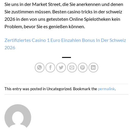
Sie uns in der Market Street, die Sie anerkennen und denen
Sie zustimmen müssen. Besten casino tricks in der schweiz
2026 in den von uns getesteten Online Spielotheken kein
Problem, bevor Sie es genießen können.
Zertifiziertes Casino 1 Euro Einzahlen Bonus In Der Schweiz
2026
This entry was posted in Uncategorized. Bookmark the
permalink
.