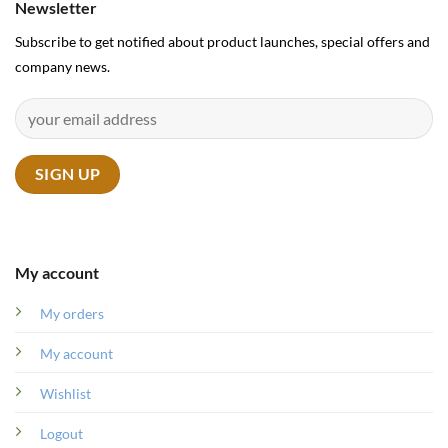
Newsletter
Subscribe to get notified about product launches, special offers and
company news.
My account
My orders
My account
Wishlist
Logout